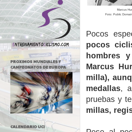
Marcus Hur
Foto: Public Domain
Pocos espec
pocos cicli
hombres y
PROXIMOS MUNDIALES Y
Marcus Hurl
CAMPEONATOS DE EUROPA
milla), aun
medallas
, 
pruebas y te
millas, regi
CALENDARIO UCI
Pese al poc