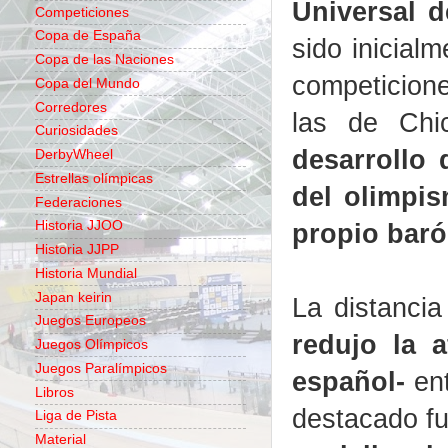
Universal 
Competiciones
Copa de España
sido inicial
Copa de las Naciones
competicion
Copa del Mundo
Corredores
las de Chi
Curiosidades
desarrollo
DerbyWheel
Estrellas olímpicas
del olimpi
Federaciones
propio baró
Historia JJOO
Historia JJPP
Historia Mundial
Japan keirin
La distancia
Juegos Europeos
redujo la a
Juegos Olímpicos
Juegos Paralímpicos
español-
ent
Libros
destacado fu
Liga de Pista
Material