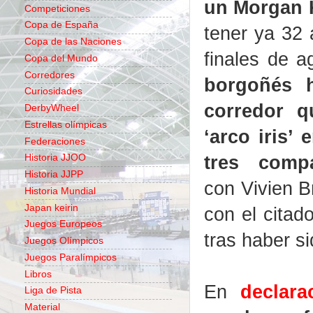
un Morgan 
Competiciones
Copa de España
tener ya 32 
Copa de las Naciones
finales de 
Copa del Mundo
Corredores
borgoñés 
Curiosidades
corredor 
DerbyWheel
Estrellas olímpicas
‘arco iris’
Federaciones
tres compa
Historia JJOO
Historia JJPP
con Vivien B
Historia Mundial
Japan keirin
con el cita
Juegos Europeos
tras haber si
Juegos Olímpicos
Juegos Paralímpicos
Libros
En
declara
Liga de Pista
Material