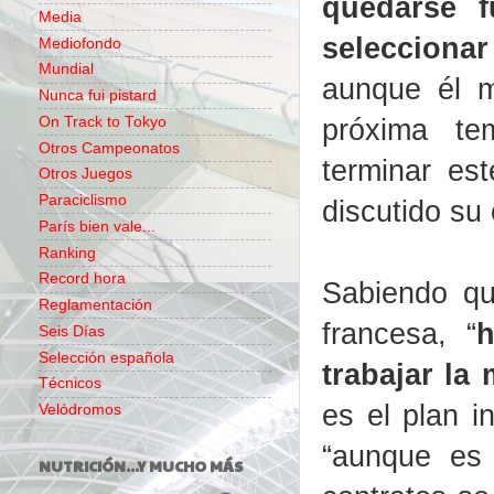
quedarse f
Media
selecciona
Mediofondo
Mundial
aunque él m
Nunca fui pistard
próxima te
On Track to Tokyo
Otros Campeonatos
terminar es
Otros Juegos
Paraciclismo
discutido su 
París bien vale...
Ranking
Record hora
Sabiendo qu
Reglamentación
francesa, “
h
Seis Días
Selección española
trabajar la
Técnicos
es el plan i
Velódromos
“aunque es
NUTRICIÓN...Y MUCHO MÁS