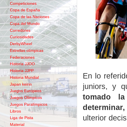
Competiciones
Copa de España
Copa de las Naciones
Copa del Mundo
Corredores
Curiosidades
DerbyWheel
Estrellas olímpicas
Federaciones
Historia JJOO
Historia JJPP
En lo referi
Historia Mundial
juniors, y 
Japan keirin
Juegos Europeos
tomado la
Juegos Olímpicos
Juegos Paralímpicos
determinar
Libros
ulterior deci
Liga de Pista
Material