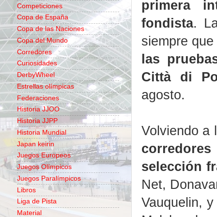
primera in
Competiciones
Copa de España
fondista
. L
Copa de las Naciones
siempre que 
Copa del Mundo
Corredores
las prueba
Curiosidades
Città di P
DerbyWheel
Estrellas olímpicas
agosto.
Federaciones
Historia JJOO
Historia JJPP
Volviendo a 
Historia Mundial
Japan keirin
corredores
Juegos Europeos
selección f
Juegos Olímpicos
Juegos Paralímpicos
Net, Donava
Libros
Vauquelin, 
Liga de Pista
Material