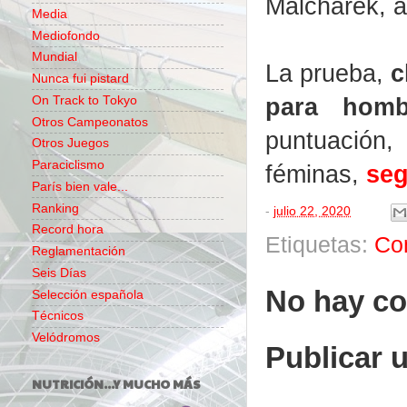
Malcharek, ap
Media
Mediofondo
Mundial
La prueba,
c
Nunca fui pistard
para homb
On Track to Tokyo
Otros Campeonatos
puntuación,
Otros Juegos
Paraciclismo
féminas,
seg
París bien vale...
Ranking
-
julio 22, 2020
Record hora
Etiquetas:
Co
Reglamentación
Seis Días
No hay co
Selección española
Técnicos
Velódromos
Publicar 
NUTRICIÓN...Y MUCHO MÁS