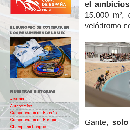
el ambicio
15.000 m², 
velódromo co
EL EUROPEO DE COTTBUS, EN
LOS RESUMENES DE LA UEC
NUESTRAS HISTORIAS
Análisis
Autonomías
Campeonatos de España
Campeonatos de Europa
Gante,
solo
Champions League