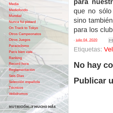
para nuestr
Media
que no sólo 
Mediofondo
Mundial
sino también
Nunca fui pistard
para los clu
On Track to Tokyo
Otros Campeonatos
Otros Juegos
-
julio 04, 2020
Paraciclismo
Etiquetas:
Ve
París bien vale...
Ranking
No hay co
Record hora
Reglamentación
Seis Días
Publicar 
Selección española
Técnicos
Velódromos
NUTRICIÓN...Y MUCHO MÁS