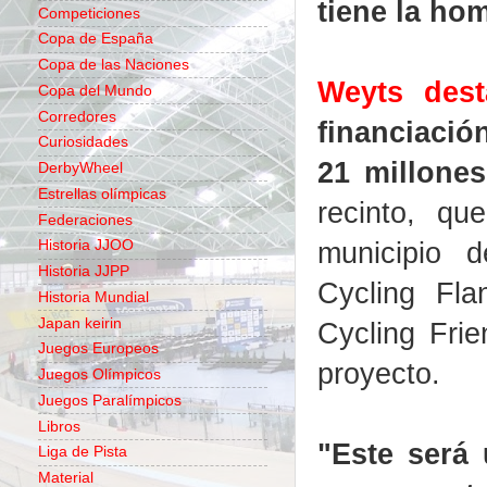
tiene la ho
Competiciones
Copa de España
Copa de las Naciones
Weyts des
Copa del Mundo
Corredores
financiació
Curiosidades
21 millone
DerbyWheel
Estrellas olímpicas
recinto, qu
Federaciones
municipio 
Historia JJOO
Historia JJPP
Cycling Fla
Historia Mundial
Japan keirin
Cycling Frie
Juegos Europeos
proyecto.
Juegos Olímpicos
Juegos Paralímpicos
Libros
"Este será
Liga de Pista
Material