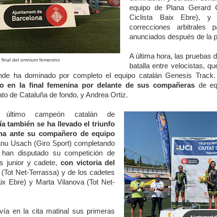
equipo de Plana Gerard
Ciclista Baix Ebre), y
correcciones arbitrales
anunciados después de la 
A última hora, las pruebas d
 final del omnium femenino
batalla entre velocistas, q
onde ha dominado por completo el equipo catalán Genesis Track
o en la final femenina por delante de sus compañeras
de equ
o de Cataluña de fondo, y Andrea Ortiz.
 último campeón catalán de
a también se ha llevado el triunfo
ina ante su compañero de equipo
nu Usach (Giro Sport) completando
e han disputado su competición de
as junior y cadete,
con victoria del
(Tot Net-Terrassa) y de los cadetes
x Ebre) y Marta Vilanova (Tot Net-
ía en la cita matinal sus primeras