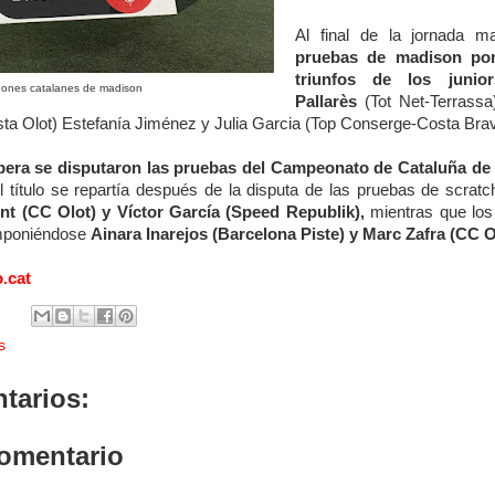
Al final de la jornada m
pruebas de madison por 
triunfos de los juni
nes catalanes de madison
Pallarès
(Tot Net-Terrassa
sta Olot) Estefanía Jiménez y Julia Garcia (Top Conserge-Costa Brav
spera se disputaron las pruebas del Campeonato de Cataluña de l
l título se repartía después de la disputa de las pruebas de scratch
ent (CC Olot) y Víctor García (Speed Republik),
mientras que los 
 imponiéndose
Ainara Inarejos (Barcelona Piste) y Marc Zafra (CC O
o.cat
s
tarios:
comentario