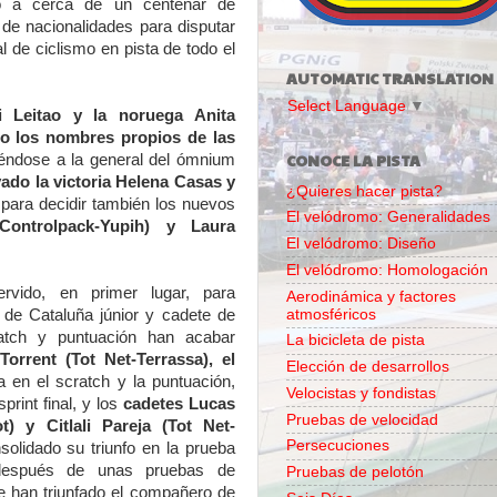
o a cerca de un centenar de
 de nacionalidades para disputar
l de ciclismo en pista de todo el
AUTOMATIC TRANSLATION
Select Language
▼
i Leitao y la noruega Anita
o los nombres propios de las
CONOCE LA PISTA
iéndose a la general del ómnium
vado la victoria Helena Casas y
¿Quieres hacer pista?
 para decidir también los nuevos
El velódromo: Generalidades
ontrolpack-Yupih) y Laura
El velódromo: Diseño
El velódromo: Homologación
rvido, en primer lugar, para
Aerodinámica y factores
atmosféricos
de Cataluña júnior y cadete de
ratch y puntuación han acabar
La bicicleta de pista
Torrent (Tot Net-Terrassa), el
Elección de desarrollos
a en el scratch y la puntuación,
Velocistas y fondistas
sprint final, y los
cadetes Lucas
Pruebas de velocidad
t) y Citlali Pareja (Tot Net-
Persecuciones
lidado su triunfo en la prueba
 después de unas pruebas de
Pruebas de pelotón
e han triunfado el compañero de