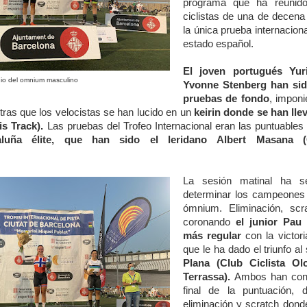
programa que ha reunid
ciclistas de una de decena
la única prueba internaciona
estado español.
El joven portugués Yur
io del omnium masculino
Yvonne Stenberg han sid
pruebas de fondo
, impon
ras que los velocistas se han lucido en un
keirin donde se han lle
s Track).
Las pruebas del Trofeo Internacional eran las puntuables
uña élite, que han sido el leridano Albert Masana (C
La sesión matinal ha se
determinar los campeones 
ómnium. Eliminación, sc
coronando
el junior Pau 
más regular
con la victori
que le ha dado el triunfo al 
Plana (Club Ciclista Olo
Terrassa).
Ambos han conso
final de la puntuación,
eliminación y scratch dond