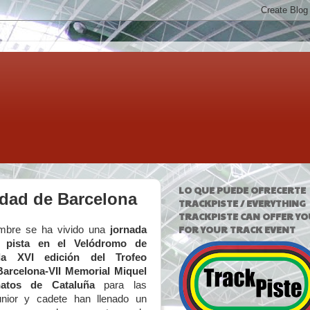
LO QUE PUEDE OFRECERTE
udad de Barcelona
TRACKPISTE / EVERYTHING
TRACKPISTE CAN OFFER YO
FOR YOUR TRACK EVENT
embre se ha vivido una
jornada
n pista en el Velódromo de
la XVI edición del Trofeo
Barcelona-VII Memorial Miquel
atos de Cataluña
para las
junior y cadete han llenado un