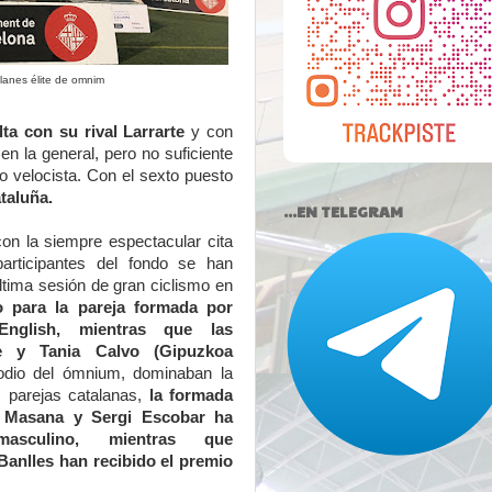
anes élite de omnim
ta con su rival Larrarte
y con
n la general, pero no suficiente
 velocista. Con el sexto puesto
taluña.
...EN TELEGRAM
on la siempre espectacular cita
articipantes del fondo se han
última sesión de gran ciclismo en
o para la pareja formada por
English, mientras que las
e y Tania Calvo (Gipuzkoa
dio del ómnium, dominaban la
s parejas catalanas,
la formada
t Masana y Sergi Escobar ha
masculino, mientras que
Banlles han recibido el premio