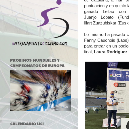
de Cataluña, le han pe
puntuación y en quinto l
ganado Leitao con
Juanjo Lobato (Fun
Illart Zuazubiskar (Eusk
Lo mismo ha pasado co
Fanny Cauchois (Laos),
para entrar en un podi
final,
Laura Rodríguez 
PROXIMOS MUNDIALES Y
CAMPEONATOS DE EUROPA
CALENDARIO UCI