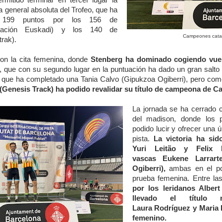
rmitido terminar en tercer lugar la
a general absoluta del Trofeo, que ha
 199 puntos por los 156 de
dación Euskadi) y los 140 de
Campeones catal
trak).
n la cita femenina, donde
Stenberg ha dominado cogiendo vuel
 que con su segundo lugar en la puntuación ha dado un gran salto e
o que ha completado una Tania Calvo (Gipukzoa Ogiberri), pero como
(Genesis Track) ha podido revalidar su título de campeona de Ca
La jornada se ha cerrado c
del madison, donde los p
podido lucir y ofrecer una 
pista.
La victoria ha sid
Yuri Leitão y Felix 
vascas Eukene Larrart
Ogiberri),
ambas en el po
prueba femenina. Entre la
por los leridanos Alber
llevado el título 
Laura Rodríguez y Maria 
femenino.