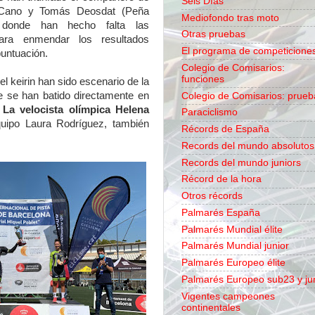
Seis Días
 Cano y Tomás Deosdat (Peña
Mediofondo tras moto
 donde han hecho falta las
Otras pruebas
 para enmendar los resultados
El programa de competicione
puntuación.
Colegio de Comisarios:
funciones
el keirin han sido escenario de la
ue se han batido directamente en
Colegio de Comisarios: prueb
.
La velocista olímpica Helena
Paraciclismo
ipo Laura Rodríguez, también
Récords de España
Records del mundo absolutos
Records del mundo juniors
Récord de la hora
Otros récords
Palmarés España
Palmarés Mundial élite
Palmarés Mundial junior
Palmarés Europeo élite
Palmarés Europeo sub23 y ju
Vigentes campeones
continentales