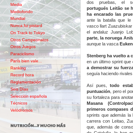
dos pruebas, el 
Media
portugués Leitão se 
Mediofondo
ha encarado las prue
Mundial
ante la batalla que le 
Nunca fui pistard
vasco llart Zuazubiskar 
el andaluz Juanjo Lo
On Track to Tokyo
parte, la noruega Anit
Otros Campeonatos
aunque la vasca
Eukene
Otros Juegos
Paraciclismo
Stenberg ha vuelto a 
París bien vale...
en un último sprint qu
a demostrar su fuerza
Ranking
seguía haciendo rivales 
Record hora
Reglamentación
Así pues,
todo esta
Seis Días
puntuación
, pero el p
Selección española
su fortaleza para anota
Masana (Controlpa
Técnicos
primeros compases de
Velódromos
sprints que además la h
carrera con Leitao, Zu
NUTRICIÓN...Y MUCHO MÁS
que, además de conso