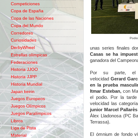
Competiciones
Copa de España
Copa de las Naciones
Copa del Mundo
Corredores
Podio
Curiosidades
DerbyWheel
unas series finales d
Casas se ha impuest
Estrellas olímpicas
ganadora del Campeonat
Federaciones
Historia JJOO
Por su parte, el
Historia JJPP
velocidad
Gerard Garcí
Historia Mundial
en la prueba mascul
Itmar Esteban,
con Ma
Japan keirin
el podio. Por la tard
Juegos Europeos
velocidad las categorí
Juegos Olímpicos
junior Marcel Pallarès
Juegos Paralímpicos
Àlex Lladonosa (PC Bai
Libros
Terrassa).
Liga de Pista
El ómnium de fondo viv
Material