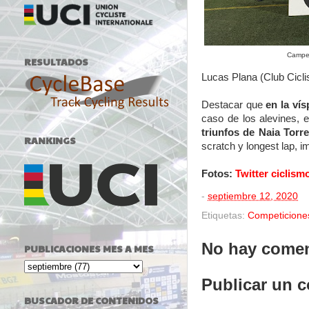
Campeo
RESULTADOS
Lucas Plana (Club Cicli
Destacar que
en la ví
caso de los alevines, e
triunfos de Naia Torr
RANKINGS
scratch y longest lap,
Fotos:
Twitter ciclism
-
septiembre 12, 2020
Etiquetas:
Competicione
No hay comen
PUBLICACIONES MES A MES
Publicar un 
BUSCADOR DE CONTENIDOS