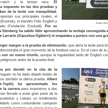
scratch y la tempo race.
El
ha impuesto en las dos pruebas y
bas de la tarde con tranquilidad
,
oponían sus principales rivales, el
(Eustrak), el irlandés Felix English y
Podio del 
bato (Fundación Euskadi).
Por su
a Stenberg ha salido líder aprovechando la ventaja conseguida e
 Larrarte (Gipuzkoa Ogiberri) el empataba a puntos con una gr
coger margen a la prueba de eliminación
, que abría la tarde para l
e demostraba el gran momento de la fondista vasca. En el caso de l
 con un nuevo triunfo,
aunque la regularidad tanto de English c
peligrosos antes de la prueba final.
ba por decidir en la cita de la
ortugués no ha dado dejado dudas de
rse también la última prueba.
Albert
ck-Yupih) ha aprovechado los
 la carrera
para imponerse a dos
an llevado a estar gran parte de la
azubiskar y Lobato: un rendimiento
lidarlo como contundente campeón