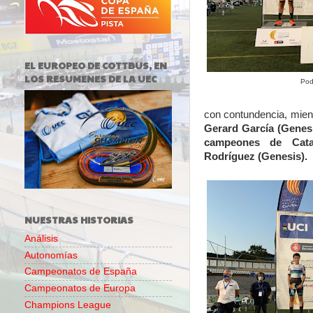
EL EUROPEO DE COTTBUS, EN
LOS RESUMENES DE LA UEC
Pod
con contundencia, mient
Gerard García (Genesi
campeones de Catal
Rodríguez (Genesis).
NUESTRAS HISTORIAS
Análisis
Autonomías
Campeonatos de España
Campeonatos de Europa
Champions League