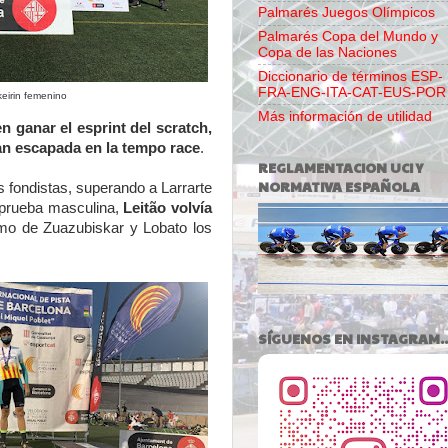
Palmarés Juegos Olímpicos
Palmarés Copa del Mundo y
Copa de las Naciones
Diccionario de términos ESP-
FRA-ENG-ITA-CAT-EUS-POR
keirin femenino
Más información de utilidad
n ganar el esprint del scratch,
an escapada en la tempo race
.
REGLAMENTACION UCI Y
NORMATIVA ESPAÑOLA
os fondistas, superando a Larrarte
a prueba masculina,
Leitão volvía
omo de Zuazubiskar y Lobato los
SÍGUENOS EN INSTAGRAM..