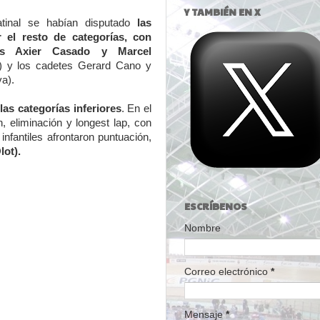
Y TAMBIÉN EN X
atinal se habían disputado
las
el resto de categorías, con
ors Axier Casado y Marcel
) y los cadetes Gerard Cano y
a).
as categorías inferiores
. En el
, eliminación y longest lap, con
infantiles afrontaron puntuación,
lot).
ESCRÍBENOS
Nombre
Correo electrónico
*
Mensaje
*