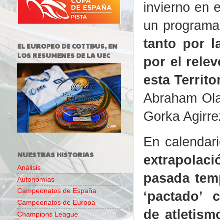
invierno en 
un programa 
tanto por l
EL EUROPEO DE COTTBUS, EN
LOS RESUMENES DE LA UEC
por el rele
esta Territo
Abraham Ola
Gorka Agirre
En calendari
NUESTRAS HISTORIAS
extrapolaci
Análisis
pasada tem
Autonomías
Campeonatos de España
‘pactado’ 
Campeonatos de Europa
de atletism
Champions League