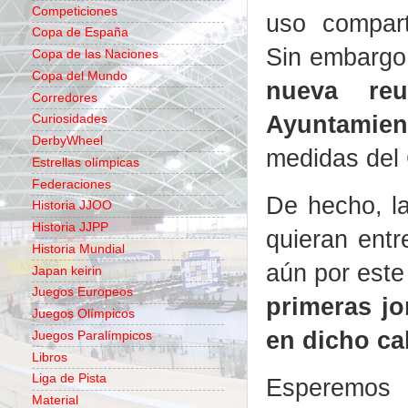
Competiciones
uso compart
Copa de España
Sin embarg
Copa de las Naciones
Copa del Mundo
nueva reu
Corredores
Ayuntamient
Curiosidades
DerbyWheel
medidas del 
Estrellas olímpicas
Federaciones
De hecho, la
Historia JJOO
Historia JJPP
quieran entr
Historia Mundial
aún por este
Japan keirin
Juegos Europeos
primeras jo
Juegos Olímpicos
en dicho ca
Juegos Paralímpicos
Libros
Liga de Pista
Esperemos
Material