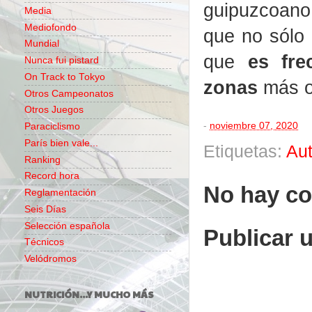
guipuzcoano
Media
Mediofondo
que no sólo 
Mundial
que
es frec
Nunca fui pistard
On Track to Tokyo
zonas
más o
Otros Campeonatos
Otros Juegos
-
noviembre 07, 2020
Paraciclismo
París bien vale...
Etiquetas:
Au
Ranking
Record hora
No hay co
Reglamentación
Seis Días
Selección española
Publicar 
Técnicos
Velódromos
NUTRICIÓN...Y MUCHO MÁS