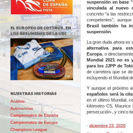
suspensión en base “
vinculada al nuevo 
concreto “a las restric
competentes”, aunqu
Brasil también ha in
EL EUROPEO DE COTTBUS, EN
suspensión
.
LOS RESUMENES DE LA UEC
La gran duda ahora es 
alternativa para es
Europa
, o directament
Mundial 2021 no es ya
para los JJPP de Toki
de carretera que se de
incluyendo el Mundial d
Y aunque el próximo 
NUESTRAS HISTORIAS
españoles será la cita
en el último Mundial, 
Análisis
kilómetro C5, Maurice
Autonomías
persecución-, y cinco b
Campeonatos de España
Campeonatos de Europa
-
diciembre 23, 2020
Champions League