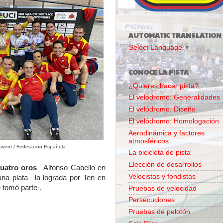
AUTOMATIC TRANSLATION
Select Language
▼
CONOCE LA PISTA
¿Quieres hacer pista?
El velódromo: Generalidades
El velódromo: Diseño
El velódromo: Homologación
Aerodinámica y factores
atmosféricos
avent / Federación Española
La bicicleta de pista
Elección de desarrollos
uatro oros
–Alfonso Cabello en
Velocistas y fondistas
a plata –la lograda por Ten en
 tomó parte-.
Pruebas de velocidad
Persecuciones
Pruebas de pelotón