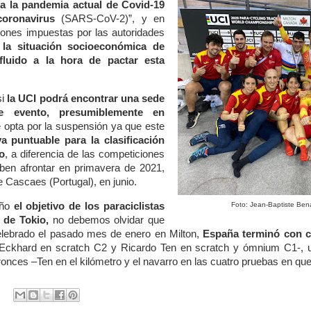
a la pandemia actual de Covid-19
coronavirus
(SARS-CoV-2)”, y en
ciones impuestas por las autoridades
e
la situación socioeconómica de
fluido a la hora de pactar esta
si
la UCI podrá encontrar una sede
te evento, presumiblemente en
e opta por la suspensión ya que este
 puntuable para la clasificación
o
, a diferencia de las competiciones
ben afrontar en primavera de 2021,
e Cascaes (Portugal), en junio.
año
el objetivo de los paraciclistas
Foto: Jean-Baptiste Ben
 de Tokio,
no debemos olvidar que
celebrado el pasado mes de enero en Milton,
España terminó con c
 Eckhard en scratch C2 y Ricardo Ten en scratch y ómnium C1-, un
ronces –Ten en el kilómetro y el navarro en las cuatro pruebas en que