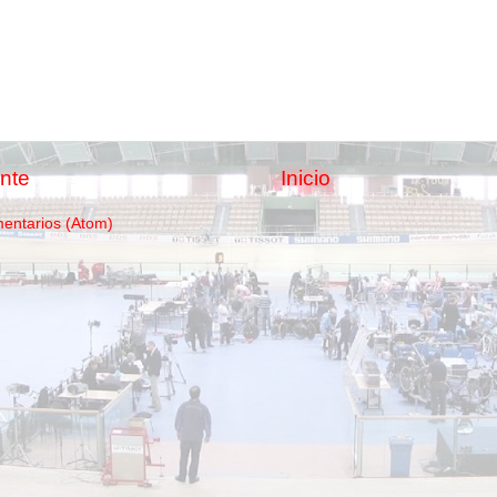
nte
Inicio
mentarios (Atom)