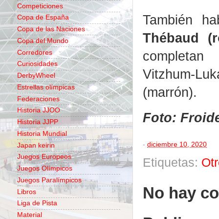
Competiciones
También ha
Copa de España
Copa de las Naciones
Thébaud (r
Copa del Mundo
completan 
Corredores
Curiosidades
Vitzhum-Lu
DerbyWheel
Estrellas olímpicas
(marrón).
Federaciones
Historia JJOO
Foto: Froid
Historia JJPP
Historia Mundial
-
diciembre 10, 2020
Japan keirin
Juegos Europeos
Etiquetas:
Ot
Juegos Olímpicos
Juegos Paralímpicos
No hay co
Libros
Liga de Pista
Material