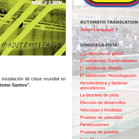
AUTOMATIC TRANSLATION
Select Language
▼
CONOCE LA PISTA
¿Quieres hacer pista?
El velódromo: Generalidades
El velódromo: Diseño
El velódromo: Homologación
instalación de clase mundial en
Aerodinámica y factores
clismo Santos".
atmosféricos
La bicicleta de pista
Elección de desarrollos
Velocistas y fondistas
Pruebas de velocidad
Persecuciones
Pruebas de pelotón