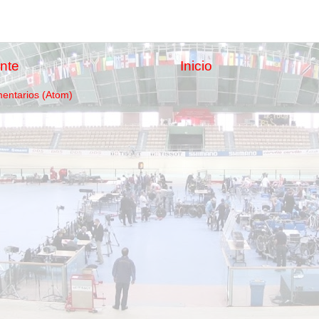
nte
Inicio
mentarios (Atom)