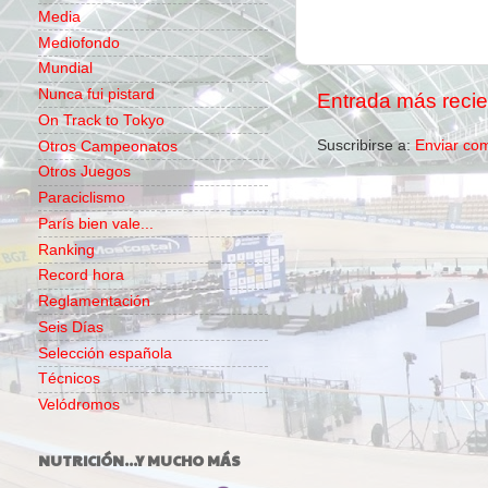
Media
Mediofondo
Mundial
Nunca fui pistard
Entrada más recie
On Track to Tokyo
Suscribirse a:
Enviar co
Otros Campeonatos
Otros Juegos
Paraciclismo
París bien vale...
Ranking
Record hora
Reglamentación
Seis Días
Selección española
Técnicos
Velódromos
NUTRICIÓN...Y MUCHO MÁS