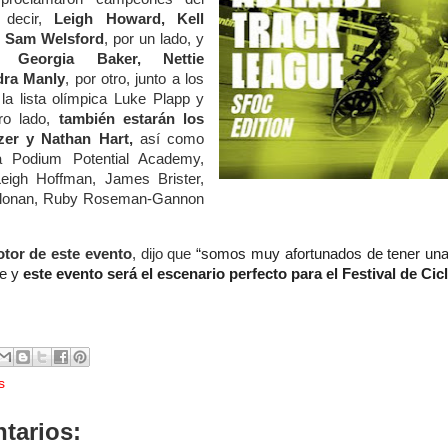
 decir,
Leigh Howard, Kell
y Sam Welsford
, por un lado, y
, Georgia Baker, Nettie
ra Manly
, por otro, junto a los
 la lista olímpica Luke Plapp y
ro lado,
también estarán los
zer y Nathan Hart,
así como
ma Podium Potential Academy,
eigh Hoffman, James Brister,
 Clonan, Ruby Roseman-Gannon
tor de este evento
, dijo que
“somos muy afortunados de tener una 
me y
este evento será el escenario perfecto para el Festival de Ci
s
tarios: