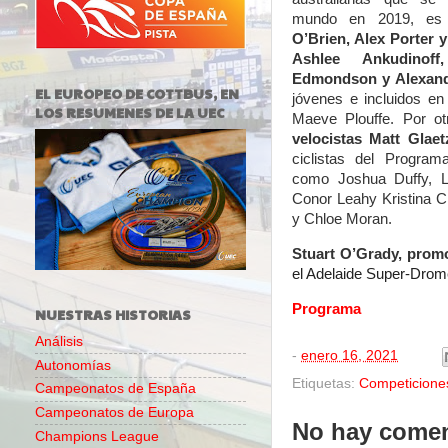
mundo en 2019, es
O’Brien, Alex Porter 
Ashlee Ankudinoff
Edmondson y Alexand
EL EUROPEO DE COTTBUS, EN
jóvenes e incluidos en
LOS RESUMENES DE LA UEC
Maeve Plouffe. Por ot
velocistas Matt Glaet
ciclistas del Progra
como
Joshua Duffy, L
Conor Leahy Kristina
y Chloe Moran.
Stuart O’Grady, promo
el Adelaide Super-Dro
Programa
NUESTRAS HISTORIAS
Análisis
-
enero 16, 2021
Autonomías
Etiquetas:
Competicione
Campeonatos de España
Campeonatos de Europa
No hay comen
Champions League