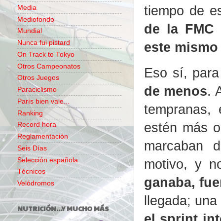
tiempo de es
Media
Mediofondo
de la FMC d
Mundial
Nunca fui pistard
este mismo
On Track to Tokyo
Otros Campeonatos
Eso sí, par
Otros Juegos
de menos
. 
Paraciclismo
París bien vale...
tempranas, 
Ranking
estén más o
Record hora
Reglamentación
marcaban di
Seis Días
Selección española
motivo, y n
Técnicos
ganaba, fue
Velódromos
llegada; un
NUTRICIÓN...Y MUCHO MÁS
el sprint in