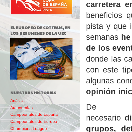
carretera 
beneficios q
pista y que 
EL EUROPEO DE COTTBUS, EN
LOS RESUMENES DE LA UEC
semanas
he
de los even
donde las ca
con este ti
algunas conc
opinión inic
NUESTRAS HISTORIAS
Análisis
De en
Autonomías
Campeonatos de España
necesario
d
Campeonatos de Europa
grupos, de
Champions League