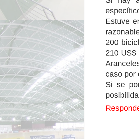
Si hay a
específic
Estuve en
razonabl
200 bicic
210 US$ p
Aranceles
caso por 
Si se po
posibilida
Respond