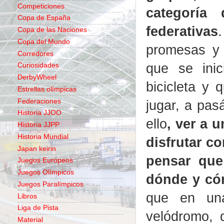
Competiciones
categoría 
Copa de España
federativas
Copa de las Naciones
Copa del Mundo
promesas y p
Corredores
que se ini
Curiosidades
DerbyWheel
bicicleta y 
Estrellas olímpicas
Federaciones
jugar, a pas
Historia JJOO
ello
, ver a 
Historia JJPP
Historia Mundial
disfrutar c
Japan keirin
pensar que 
Juegos Europeos
Juegos Olímpicos
dónde y có
Juegos Paralímpicos
que en una
Libros
Liga de Pista
velódromo, 
Material