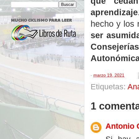
que cedan
aprendizaje
MUCHO CICLISMO PARA LEER
hecho y los 
ser asumida
Consejería
Autonómic
-
marzo 19, 2021
Etiquetas:
Aná
1 comenta
Antonio 