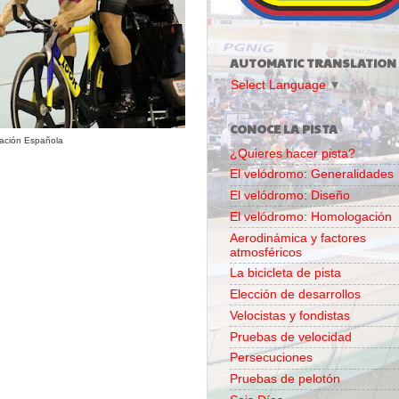
AUTOMATIC TRANSLATION
Select Language
▼
CONOCE LA PISTA
ración Española
¿Quieres hacer pista?
El velódromo: Generalidades
El velódromo: Diseño
El velódromo: Homologación
Aerodinámica y factores
atmosféricos
La bicicleta de pista
Elección de desarrollos
Velocistas y fondistas
Pruebas de velocidad
Persecuciones
Pruebas de pelotón