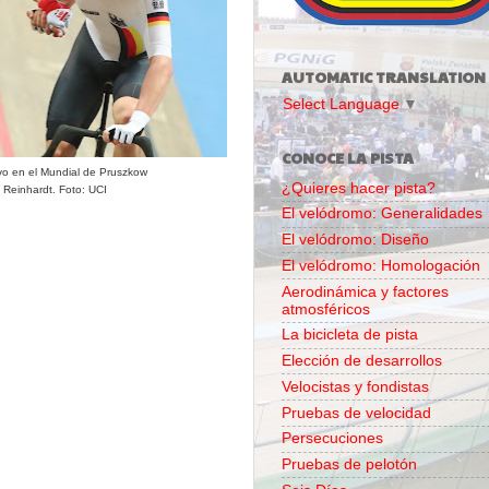
AUTOMATIC TRANSLATION
Select Language
▼
CONOCE LA PISTA
evo en el Mundial de Pruszkow
¿Quieres hacer pista?
Reinhardt. Foto: UCI
El velódromo: Generalidades
El velódromo: Diseño
El velódromo: Homologación
Aerodinámica y factores
atmosféricos
La bicicleta de pista
Elección de desarrollos
Velocistas y fondistas
Pruebas de velocidad
Persecuciones
Pruebas de pelotón