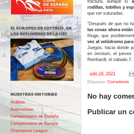
fractura, aunque sí
a
rodillas, tobillos y es
que ser suturadas.
"Después de que no ha
EL EUROPEO DE COTTBUS, EN
las cosas ahora están
LOS RESUMENES DE LA UEC
Kluge, que posibleme
vez al velódromo para
Juegos, hacia donde pa
en ómnium, el jueves 
Reinhardt, el sábado 7.
-
julio 18, 2021
Etiquetas:
Corredores
NUESTRAS HISTORIAS
No hay comen
Análisis
Autonomías
Publicar un 
Campeonatos de España
Campeonatos de Europa
Champions League