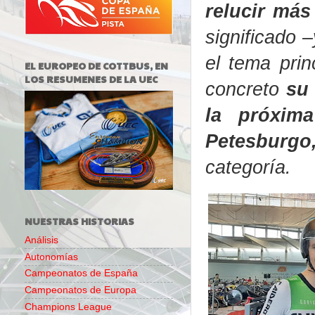
relucir má
significado 
el tema prin
EL EUROPEO DE COTTBUS, EN
LOS RESUMENES DE LA UEC
concreto
su 
la próxim
Petesburgo
categoría.
NUESTRAS HISTORIAS
Análisis
Autonomías
Campeonatos de España
Campeonatos de Europa
Champions League