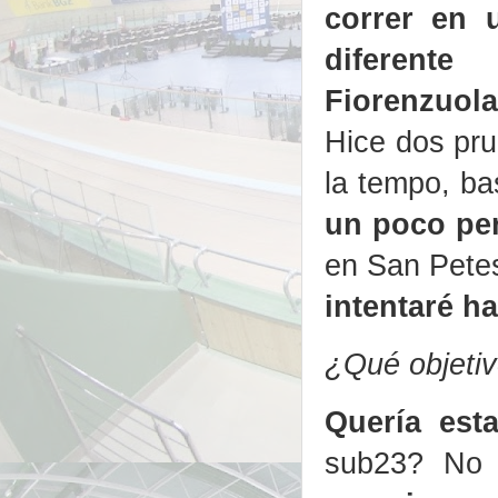
correr en 
diferen
Fiorenzuola
Hice dos pru
la tempo, ba
un poco per
en San Petes
intentaré ha
¿Qué objetiv
Quería est
sub23? No