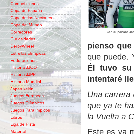
Competiciones
Copa de España
Copa de las Naciones
Copa del Mundo
Corredores
Con su paisano Joa
Curiosidades
pienso que
DerbyWheel
Estrellas olímpicas
que puede. 
Federaciones
Él tuvo su
Historia JJOO
Historia JJPP
intentaré l
Historia Mundial
Japan keirin
Una carrera 
Juegos Europeos
que ya te ha
Juegos Olímpicos
Juegos Paralímpicos
la Vuelta a 
Libros
Liga de Pista
Este es ya 
Material