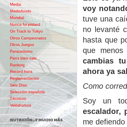
Media
voy notand
Mediofondo
tuve una caí
Mundial
Nunca fui pistard
no levanté 
On Track to Tokyo
hasta que po
Otros Campeonatos
Otros Juegos
que menos l
Paraciclismo
París bien vale...
cambias tu
Ranking
ahora ya sa
Record hora
Reglamentación
Como corredo
Seis Días
Selección española
Soy un tod
Técnicos
Velódromos
escalador, 
NUTRICIÓN...Y MUCHO MÁS
me defiendo 