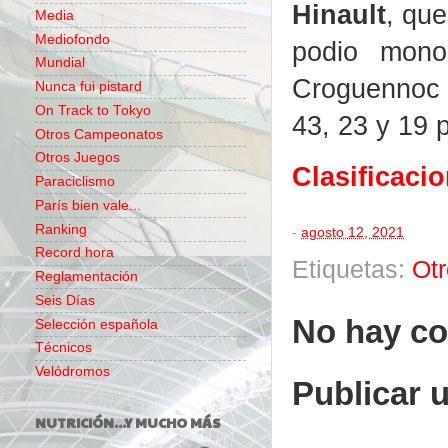
Hinault
, que
Media
Mediofondo
podio mono
Mundial
Croguennoc 
Nunca fui pistard
On Track to Tokyo
43, 23 y 19 
Otros Campeonatos
Otros Juegos
Clasificaci
Paraciclismo
París bien vale...
Ranking
-
agosto 12, 2021
Record hora
Etiquetas:
Ot
Reglamentación
Seis Días
No hay co
Selección española
Técnicos
Velódromos
Publicar 
NUTRICIÓN...Y MUCHO MÁS