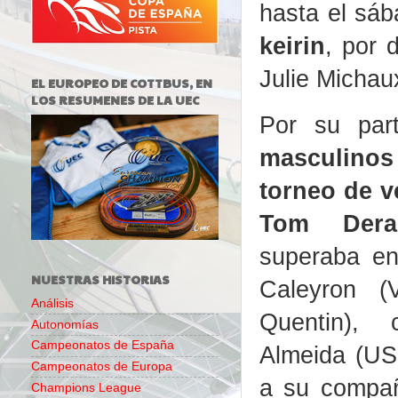
hasta el sá
keirin
, por 
Julie Michau
EL EUROPEO DE COTTBUS, EN
LOS RESUMENES DE LA UEC
Por su par
masculino
torneo de v
Tom Der
superaba en
NUESTRAS HISTORIAS
Caleyron (V
Análisis
Quentin),
Autonomías
Campeonatos de España
Almeida (US
Campeonatos de Europa
a su compañ
Champions League