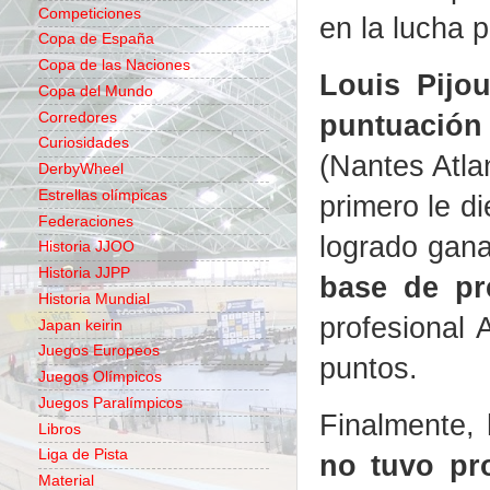
Competiciones
en la lucha p
Copa de España
Copa de las Naciones
Louis Pijo
Copa del Mundo
puntuació
Corredores
Curiosidades
(Nantes Atlan
DerbyWheel
Estrellas olímpicas
primero le di
Federaciones
logrado gana
Historia JJOO
Historia JJPP
base de pr
Historia Mundial
profesional
Japan keirin
Juegos Europeos
puntos.
Juegos Olímpicos
Juegos Paralímpicos
Finalmente,
Libros
Liga de Pista
no tuvo pr
Material