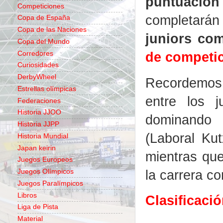
puntuación
Competiciones
completará
Copa de España
Copa de las Naciones
juniors com
Copa del Mundo
de competi
Corredores
Curiosidades
DerbyWheel
Recordemo
Estrellas olímpicas
entre los 
Federaciones
Historia JJOO
dominando 
Historia JJPP
(Laboral Kut
Historia Mundial
Japan keirin
mientras que
Juegos Europeos
la carrera c
Juegos Olímpicos
Juegos Paralímpicos
Libros
Clasificaci
Liga de Pista
Material