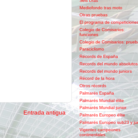
Seis Días
Mediofondo tras moto
Otras pruebas
El programa de competicione
Colegio de Comisarios:
funciones
Colegio de Comisarios: prueb
Paraciclismo
Récords de España
Records del mundo absolutos
Records del mundo juniors
Récord de la hora
Otros récords
Palmarés España
Palmarés Mundial élite
Palmarés Mundial junior
Entrada antigua
Palmarés Europeo élite
Palmarés Europeo sub23 y ju
Vigentes campeones
continentales