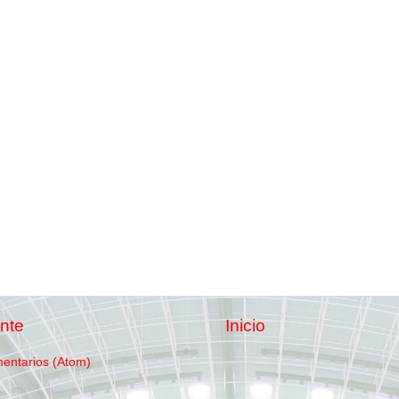
nte
Inicio
mentarios (Atom)