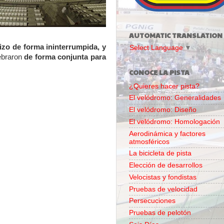
AUTOMATIC TRANSLATION
izo de forma ininterrumpida, y
Select Language
▼
ebraron
de forma conjunta para
CONOCE LA PISTA
¿Quieres hacer pista?
El velódromo: Generalidades
El velódromo: Diseño
El velódromo: Homologación
Aerodinámica y factores
atmosféricos
La bicicleta de pista
Elección de desarrollos
Velocistas y fondistas
Pruebas de velocidad
Persecuciones
Pruebas de pelotón