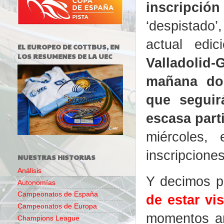
inscripción
‘despistado’
actual edi
EL EUROPEO DE COTTBUS, EN
LOS RESUMENES DE LA UEC
Valladoli
mañana dom
que segui
escasa part
miércoles, 
inscripciones
NUESTRAS HISTORIAS
Análisis
Y decimos pa
Autonomías
Campeonatos de España
de estar vi
Campeonatos de Europa
momentos a
Champions League