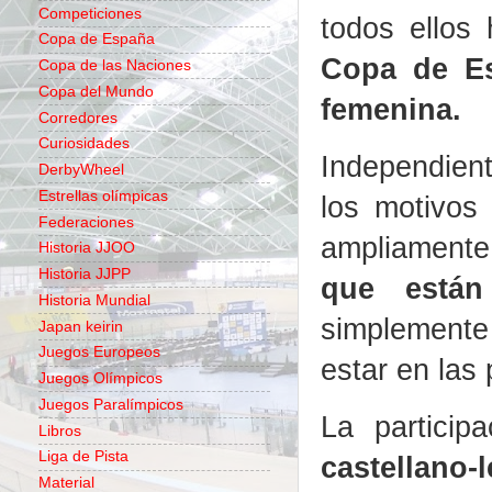
Competiciones
todos ellos
Copa de España
Copa de Esp
Copa de las Naciones
Copa del Mundo
femenina.
Corredores
Curiosidades
Independien
DerbyWheel
Estrellas olímpicas
los motivos
Federaciones
ampliament
Historia JJOO
Historia JJPP
que están
Historia Mundial
simplemente
Japan keirin
Juegos Europeos
estar en las
Juegos Olímpicos
Juegos Paralímpicos
La partici
Libros
Liga de Pista
castellano
Material