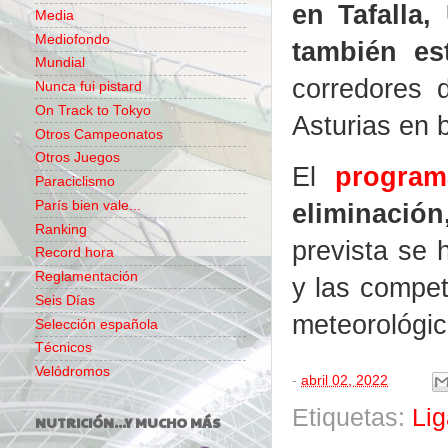
en Tafalla,
Media
Mediofondo
también es
Mundial
corredores 
Nunca fui pistard
On Track to Tokyo
Asturias en 
Otros Campeonatos
Otros Juegos
El
program
Paraciclismo
París bien vale...
eliminación
Ranking
prevista se 
Record hora
Reglamentación
y las compet
Seis Días
meteorológic
Selección española
Técnicos
Velódromos
-
abril 02, 2022
Etiquetas:
Lig
NUTRICIÓN...Y MUCHO MÁS