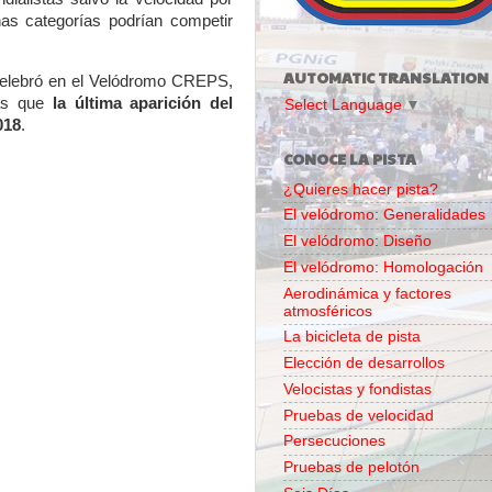
nas categorías podrían competir
AUTOMATIC TRANSLATION
celebró en el Velódromo CREPS,
ras que
la última aparición del
Select Language
▼
018
.
CONOCE LA PISTA
¿Quieres hacer pista?
El velódromo: Generalidades
El velódromo: Diseño
El velódromo: Homologación
Aerodinámica y factores
atmosféricos
La bicicleta de pista
Elección de desarrollos
Velocistas y fondistas
Pruebas de velocidad
Persecuciones
Pruebas de pelotón