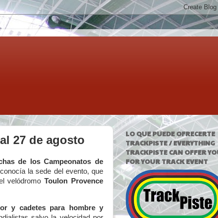
LO QUE PUEDE OFRECERTE
al 27 de agosto
TRACKPISTE / EVERYTHING
TRACKPISTE CAN OFFER YO
FOR YOUR TRACK EVENT
echas de los Campeonatos de
conocía la sede del evento, que
 el velódromo
Toulon Provence
unior y cadetes para hombre y
dialistas salvo la velocidad por