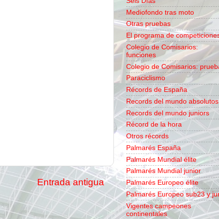
Seis Días
Mediofondo tras moto
Otras pruebas
El programa de competicione
Colegio de Comisarios:
funciones
Colegio de Comisarios: prueb
Paraciclismo
Récords de España
Records del mundo absolutos
Records del mundo juniors
Récord de la hora
Otros récords
Palmarés España
Palmarés Mundial élite
Palmarés Mundial junior
Entrada antigua
Palmarés Europeo élite
Palmarés Europeo sub23 y ju
Vigentes campeones
continentales