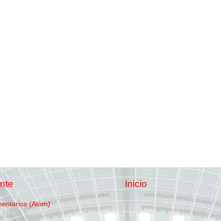
nte
Inicio
mentarios (Atom)