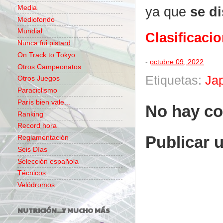
Media
ya que
se di
Mediofondo
Mundial
Clasificaci
Nunca fui pistard
On Track to Tokyo
-
octubre 09, 2022
Otros Campeonatos
Etiquetas:
Jap
Otros Juegos
Paraciclismo
París bien vale...
No hay co
Ranking
Record hora
Publicar 
Reglamentación
Seis Días
Selección española
Técnicos
Velódromos
NUTRICIÓN...Y MUCHO MÁS