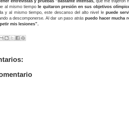
ner entrevistas y pruebas “bastante intensas,
que me trajeron 
ue al mismo tiempo
le quitaron presión en sus objetivos olímpic
ada y al mismo tiempo, este descanso del alto nivel le
puede servi
ndo a descomponerse. Al dar un paso atrás
puedo hacer mucha re
petir mis lesiones”.
tarios:
comentario