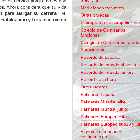
Seis Días
nuevos nervios porque no estaba
os.
Ahora considera que su vida
Mediofondo tras moto
r para alargar su carrera
. “Mi
Otras pruebas
habilitación y fortalecerme en
El programa de competicione
Colegio de Comisarios:
funciones
Colegio de Comisarios: prueb
Paraciclismo
Récords de España
Records del mundo absolutos
Records del mundo juniors
Récord de la hora
Otros récords
Palmarés España
Palmarés Mundial élite
Palmarés Mundial junior
Palmarés Europeo élite
Palmarés Europeo sub23 y ju
Vigentes campeones
continentales