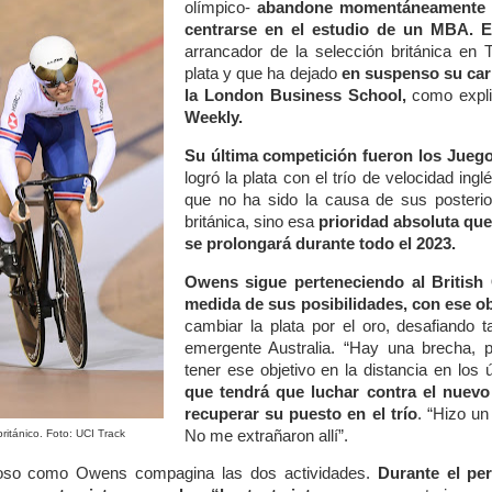
olímpico-
abandone momentáneamente su
centrarse en el estudio de un MBA. 
arrancador de la selección británica en 
plata y que ha dejado
en suspenso su carr
la London Business School,
como expli
Weekly.
Su última competición fueron los Jue
logró la plata con el trío de velocidad ing
que no ha sido la causa de sus posterio
británica, sino esa
prioridad absoluta que
se prolongará durante todo el 2023.
Owens sigue perteneciendo al British 
medida de sus posibilidades, con ese ob
cambiar la plata por el oro, desafiando
emergente Australia. “Hay una brecha,
tener ese objetivo en la distancia en los
que tendrá que luchar contra el nuevo 
recuperar su puesto en el trío
. “Hizo un
No me extrañaron allí”.
británico. Foto: UCI Track
ioso como Owens compagina las dos actividades.
Durante el pe