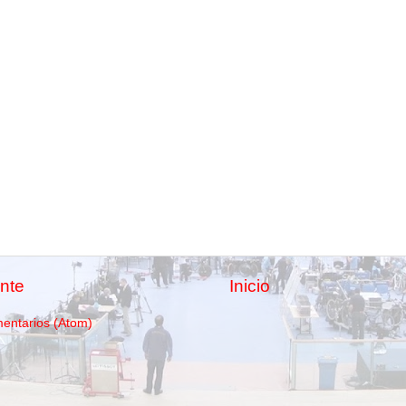
nte
Inicio
mentarios (Atom)