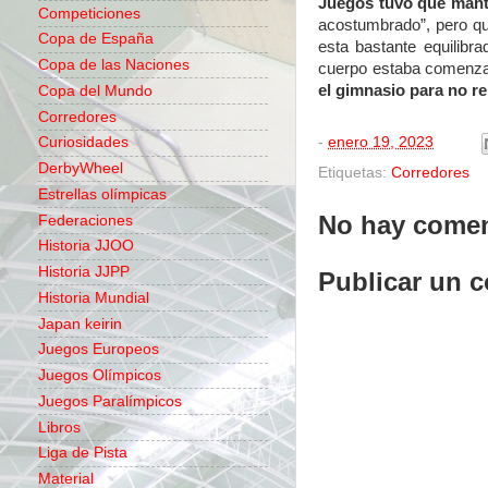
Juegos tuvo que mante
Competiciones
acostumbrado”, pero q
Copa de España
esta bastante equilibr
Copa de las Naciones
cuerpo estaba comenza
el gimnasio para no re
Copa del Mundo
Corredores
-
enero 19, 2023
Curiosidades
DerbyWheel
Etiquetas:
Corredores
Estrellas olímpicas
No hay comen
Federaciones
Historia JJOO
Historia JJPP
Publicar un 
Historia Mundial
Japan keirin
Juegos Europeos
Juegos Olímpicos
Juegos Paralímpicos
Libros
Liga de Pista
Material