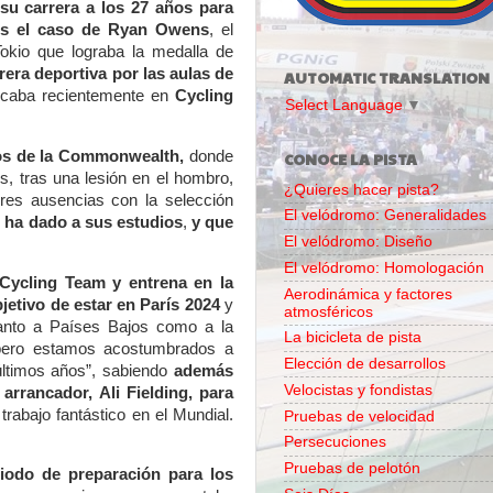
 carrera a los 27 años para
Es el caso de Ryan Owens
, el
Tokio que lograba la medalla de
era deportiva por las aulas de
AUTOMATIC TRANSLATION
caba recientemente en
Cycling
Select Language
▼
gos de la Commonwealth,
donde
CONOCE LA PISTA
lés, tras una lesión en el hombro,
¿Quieres hacer pista?
res ausencias con la selección
El velódromo: Generalidades
 ha dado a sus estudios
,
y que
El velódromo: Diseño
El velódromo: Homologación
Cycling Team y entrena en la
Aerodinámica y factores
jetivo de estar en París 2024
y
atmosféricos
 tanto a Países Bajos como a la
La bicicleta de pista
 pero estamos acostumbrados a
Elección de desarrollos
 últimos años”, sabiendo
además
Velocistas y fondistas
arrancador, Ali Fielding, para
 trabajo fantástico en el Mundial.
Pruebas de velocidad
Persecuciones
Pruebas de pelotón
riodo de preparación para los