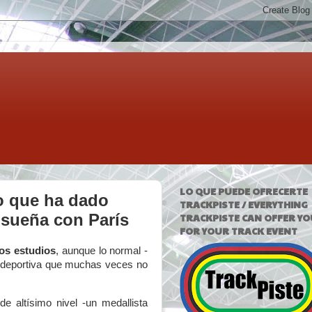
LO QUE PUEDE OFRECERTE
o que ha dado
TRACKPISTE / EVERYTHING
 sueña con París
TRACKPISTE CAN OFFER YO
FOR YOUR TRACK EVENT
los estudios
, aunque lo normal -
a deportiva que muchas veces no
e altísimo nivel -un medallista