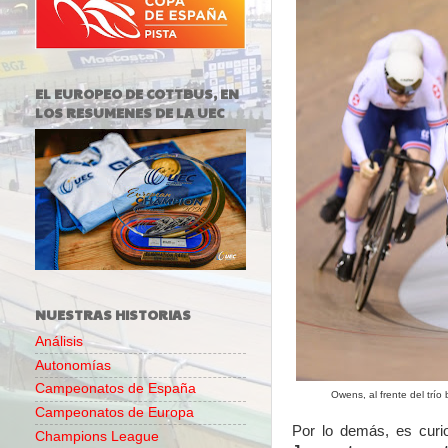
EL EUROPEO DE COTTBUS, EN
LOS RESUMENES DE LA UEC
NUESTRAS HISTORIAS
Análisis
Autonomías
Campeonatos de España
Owens, al frente del trío 
Campeonatos de Europa
Por lo demás, es cur
Champions League