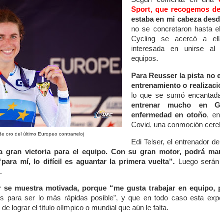
Sport, que recogemos d
estaba en mi cabeza des
no se concretaron hasta 
Cycling se acercó a ell
interesada en unirse al
equipos.
Para Reusser la pista no e
entrenamiento o realizaci
lo que se sumó encantad
entrenar mucho en 
enfermedad en otoño
, e
Covid, una conmoción cerebr
e oro del último Europeo contrarreloj
Edi Telser, el entrenador d
a gran victoria para el equipo. Con su gran motor, podrá ma
para mí, lo difícil es aguantar la primera vuelta”.
Luego serán
.
 se muestra motivada, porque “me gusta trabajar en equipo, 
s para ser lo más rápidas posible”, y que en todo caso esta expe
 de lograr el título olímpico o mundial que aún le falta.