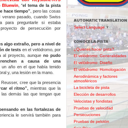
e Bluewin
, “
el tema de la pista
de hace tiempo”
, pero las cosas
el verano pasado, cuando Swiss
AUTOMATIC TRANSLATION
a para preguntarle si estaba
Select Language
▼
 proyecto de persecución por
CONOCE LA PISTA
s algo extraño, pero a nivel de
¿Quieres hacer pista?
ón de tests
en el velódromo, por
a al proyecto, aunque
no pudo
El velódromo: Generalidades
Grenchen a causa de una
El velódromo: Diseño
n un año en el que había tenido
El velódromo: Homologación
al y, una lesión en la mano.
Aerodinámica y factores
atmosféricos
e Reusser, cree que la presencia
La bicicleta de pista
rcar el ritmo”,
mientras que la
 las demás las que tengan que
Elección de desarrollos
Velocistas y fondistas
Pruebas de velocidad
pensando en las fortalezas de
Persecuciones
riencia le servirá también para
Pruebas de pelotón