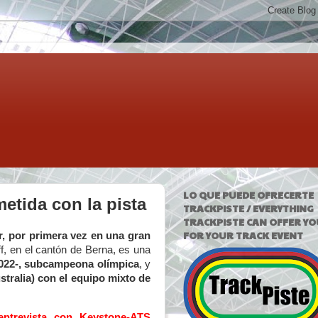
LO QUE PUEDE OFRECERTE
etida con la pista
TRACKPISTE / EVERYTHING
TRACKPISTE CAN OFFER YO
FOR YOUR TRACK EVENT
, por primera vez en una gran
f, en el cantón de Berna, es una
2022-, subcampeona olímpica
, y
tralia) con el equipo mixto de
entrevista con Keystone-ATS