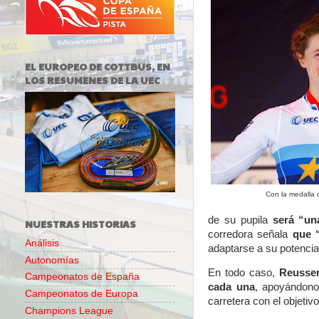
EL EUROPEO DE COTTBUS, EN
LOS RESUMENES DE LA UEC
Con la medalla d
de su pupila
será “un
NUESTRAS HISTORIAS
corredora señala
que “
Análisis
adaptarse a su potencia
Autonomías
En todo caso,
Reusser
Campeonatos de España
cada una
, apoyándono
Campeonatos de Europa
carretera con el objetivo
Champions League