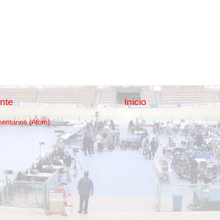
nte
Inicio
mentarios (Atom)