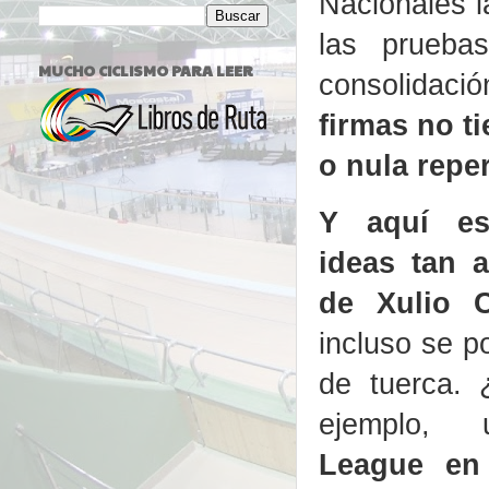
Nacionales l
las prueba
MUCHO CICLISMO PARA LEER
consolidació
firmas no t
o nula repe
Y aquí es
ideas tan 
de Xulio 
incluso se p
de tuerca. 
ejemplo
League en