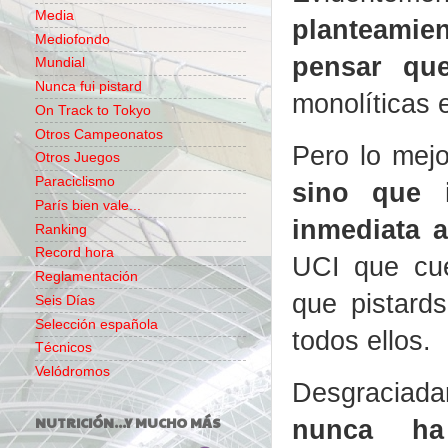
Media
planteamie
Mediofondo
pensar qu
Mundial
Nunca fui pistard
monolíticas 
On Track to Tokyo
Otros Campeonatos
Pero lo mej
Otros Juegos
Paraciclismo
sino que 
París bien vale...
inmediata a
Ranking
Record hora
UCI que cue
Reglamentación
que pistard
Seis Días
Selección española
todos ellos.
Técnicos
Velódromos
Desgracia
NUTRICIÓN...Y MUCHO MÁS
nunca h