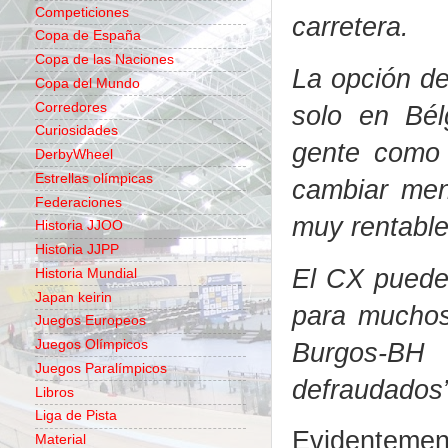
Competiciones
carretera.
Copa de España
Copa de las Naciones
La opción de
Copa del Mundo
Corredores
solo en Bé
Curiosidades
gente como 
DerbyWheel
Estrellas olímpicas
cambiar men
Federaciones
muy rentable
Historia JJOO
Historia JJPP
El CX puede 
Historia Mundial
Japan keirin
para muchos
Juegos Europeos
Burgos-BH
Juegos Olímpicos
Juegos Paralímpicos
defraudados”
Libros
Liga de Pista
Evidentemen
Material