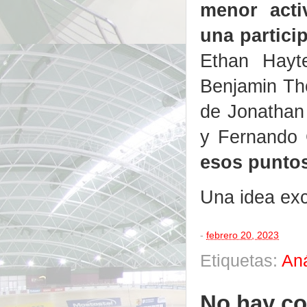
menor acti
una partici
Ethan Hayte
Benjamin Th
de Jonathan 
y Fernando G
esos puntos
Una idea exc
-
febrero 20, 2023
Etiquetas:
Aná
No hay co