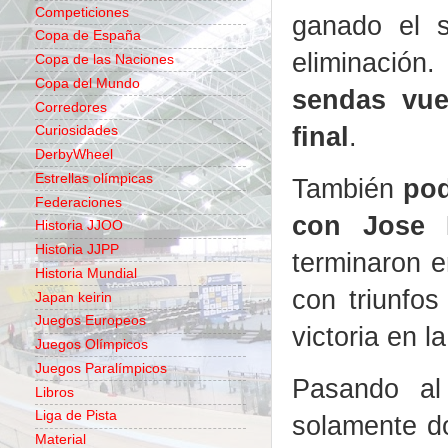
Competiciones
ganado el s
Copa de España
eliminación
Copa de las Naciones
Copa del Mundo
sendas vuel
Corredores
final
.
Curiosidades
DerbyWheel
Estrellas olímpicas
También
pod
Federaciones
con Jose K
Historia JJOO
Historia JJPP
terminaron e
Historia Mundial
con triunfos
Japan keirin
Juegos Europeos
victoria en l
Juegos Olímpicos
Juegos Paralímpicos
Pasando a
Libros
Liga de Pista
solamente d
Material