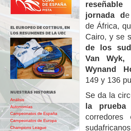
reseñabl
jornada
d
e
de África, q
EL EUROPEO DE COTTBUS, EN
LOS RESUMENES DE LA UEC
Cairo, y se 
de los sud
Van Wyk, 
Wynand Ho
149 y 136 pu
NUESTRAS HISTORIAS
Se da la cir
Análisis
la prueba 
Autonomías
Campeonatos de España
corredores
Campeonatos de Europa
sudafricano
Champions League