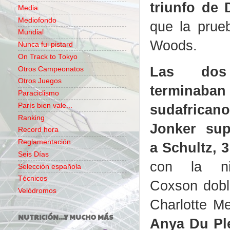
triunfo de 
Media
Mediofondo
que la prue
Mundial
Woods.
Nunca fui pistard
On Track to Tokyo
Las dos 
Otros Campeonatos
Otros Juegos
terminab
Paraciclismo
París bien vale...
sudafricano.
Ranking
Jonker sup
Record hora
Reglamentación
a Schultz
, 
Seis Días
con la ni
Selección española
Técnicos
Coxson dobl
Velódromos
Charlotte Me
NUTRICIÓN...Y MUCHO MÁS
Anya Du Ple