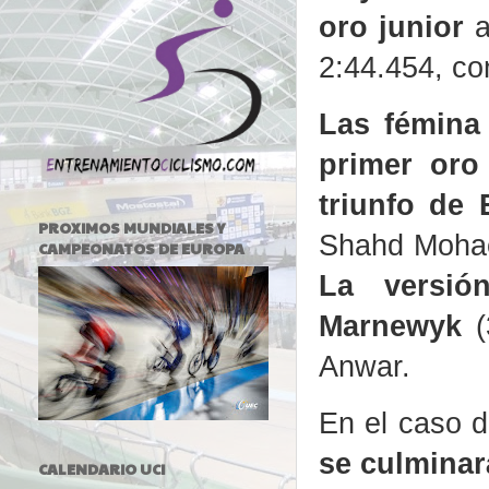
oro junior
a
2:44.454, co
Las fémina 
primer oro
triunfo de
PROXIMOS MUNDIALES Y
Shahd Mohaed
CAMPEONATOS DE EUROPA
La versió
Marnewyk
(
Anwar.
En el caso d
se culminar
CALENDARIO UCI