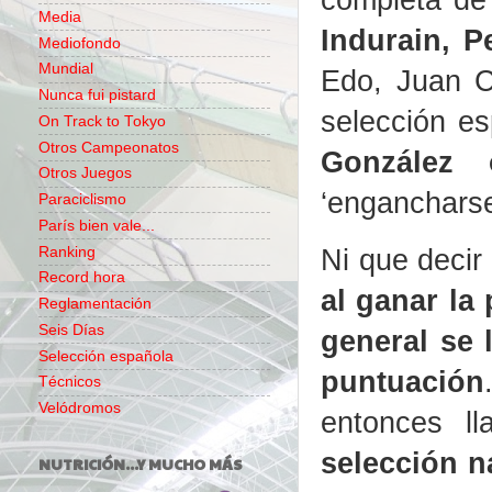
Media
Indurain, P
Mediofondo
Mundial
Edo, Juan C
Nunca fui pistard
selección e
On Track to Tokyo
Otros Campeonatos
González 
Otros Juegos
‘engancharse
Paraciclismo
París bien vale...
Ni que decir
Ranking
Record hora
al ganar la
Reglamentación
Seis Días
general se 
Selección española
puntuación
Técnicos
Velódromos
entonces l
selección n
NUTRICIÓN...Y MUCHO MÁS