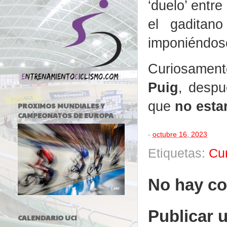
‘duelo’ entre
el gaditano
imponiéndos
Curiosamen
Puig
, desp
que
no estar
PROXIMOS MUNDIALES Y
CAMPEONATOS DE EUROPA
-
octubre 16, 2023
Etiquetas:
Cu
No hay co
Publicar 
CALENDARIO UCI