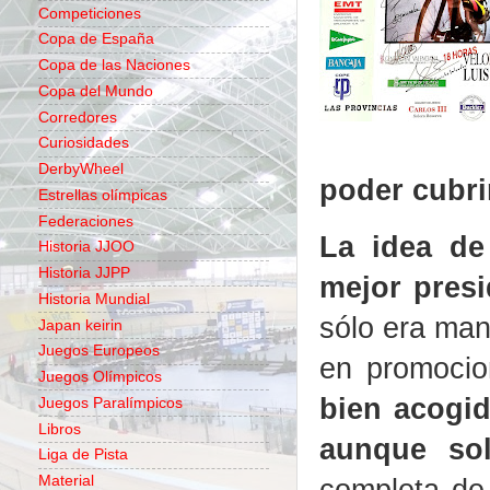
Competiciones
Copa de España
Copa de las Naciones
Copa del Mundo
Corredores
Curiosidades
DerbyWheel
poder cubri
Estrellas olímpicas
Federaciones
La idea de
Historia JJOO
Historia JJPP
mejor presi
Historia Mundial
sólo era man
Japan keirin
Juegos Europeos
en promocio
Juegos Olímpicos
bien acogid
Juegos Paralímpicos
Libros
aunque so
Liga de Pista
completa de
Material