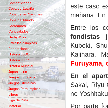
Competiciones
este caso ex
Copa de España
mañana. En a
Copa de las Naciones
Copa del Mundo
Entre los c
Corredores
Curiosidades
fondistas 
DerbyWheel
Estrellas olímpicas
Kuboki, Shu
Federaciones
Kajihara, 
Historia JJOO
Historia JJPP
Furuyama, q
Historia Mundial
Japan keirin
En el apar
Juegos Europeos
Sakai, Riyu 
Juegos Olímpicos
Juegos Paralímpicos
no Yoshitak
Libros
Liga de Pista
Por parte f
Material