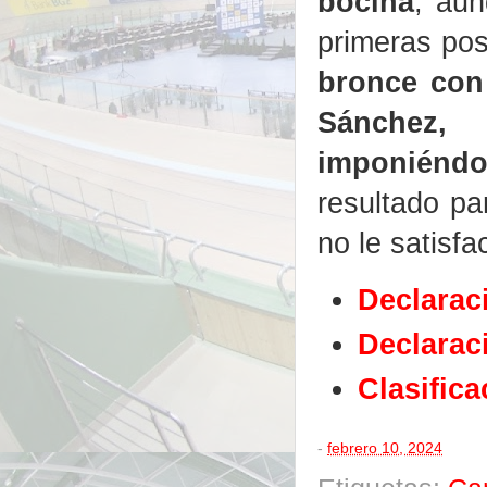
bocina
, aun
primeras pos
bronce con
Sánchez,
imponiéndos
resultado pa
no le satisf
Declarac
Declarac
Clasific
-
febrero 10, 2024