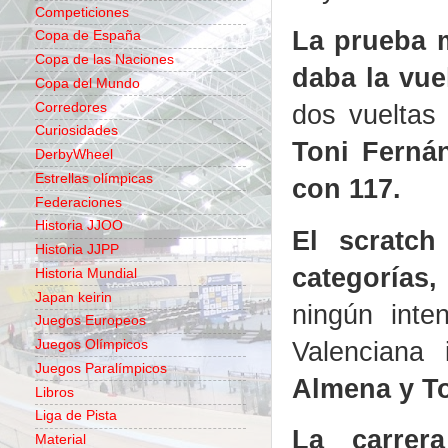
Competiciones
La prueba m
Copa de España
Copa de las Naciones
daba la vue
Copa del Mundo
dos vueltas
Corredores
Curiosidades
Toni Ferná
DerbyWheel
Estrellas olímpicas
con 117.
Federaciones
Historia JJOO
El scratch
Historia JJPP
categorías,
Historia Mundial
Japan keirin
ningún int
Juegos Europeos
Valenciana
Juegos Olímpicos
Juegos Paralímpicos
Almena y T
Libros
Liga de Pista
La carrer
Material