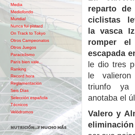
Media
reparto de
Mediofondo
ciclistas l
Mundial
Nunca fui pistard
la vasca Iz
On Track to Tokyo
romper el
Otros Campeonatos
Otros Juegos
escapada en
Paraciclismo
París bien vale...
le dio tres 
Ranking
le valieron
Record hora
Reglamentación
triunfo y
Seis Días
anotaba el úl
Selección española
Técnicos
Valero y A
Velódromos
eliminación
NUTRICIÓN...Y MUCHO MÁS