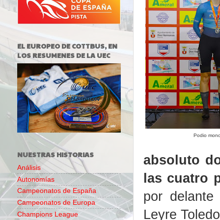
EL EUROPEO DE COTTBUS, EN
LOS RESUMENES DE LA UEC
Podio monoc
NUESTRAS HISTORIAS
absoluto d
Análisis
las cuatro 
Autonomías
Campeonatos de España
por delante
Campeonatos de Europa
Leyre Toledo
Champions League