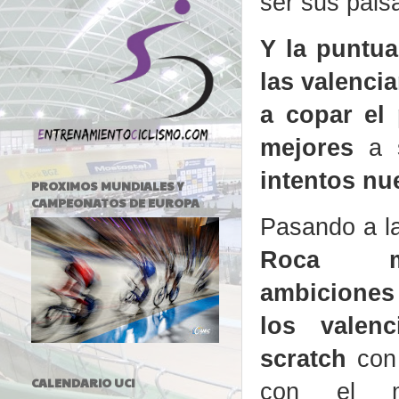
ser sus pais
Y la puntua
las valenci
a copar el 
mejores
a s
intentos nu
PROXIMOS MUNDIALES Y
CAMPEONATOS DE EUROPA
Pasando a l
Roca m
ambiciones 
los valen
scratch
con 
CALENDARIO UCI
con el ma