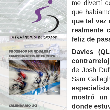
me divertí 
que habíamo
que tal vez 
realmente 
feliz de pa
Davies (QL
PROXIMOS MUNDIALES Y
CAMPEONATOS DE EUROPA
contrarrelo
de Josh Duff
Sam Gallagh
especialis
mostró un 
donde estuv
CALENDARIO UCI