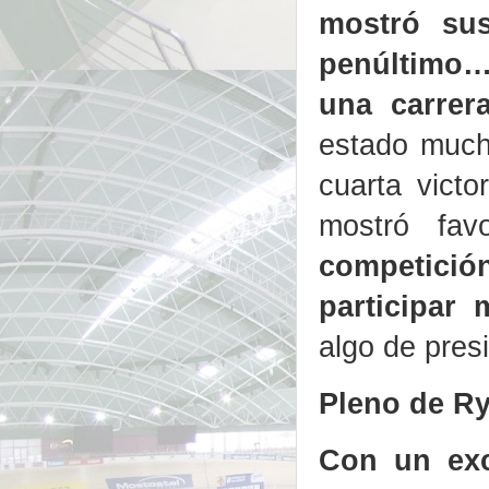
mostró sus
penúltimo… 
una carrer
estado much
cuarta victo
mostró fav
competici
participar 
algo de pres
Pleno de R
Con un exc