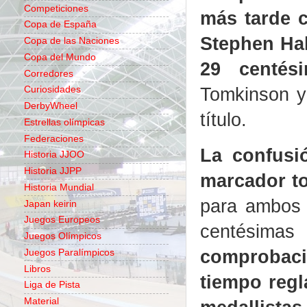
Competiciones
más tarde 
Copa de España
Stephen Hal
Copa de las Naciones
Copa del Mundo
29 centés
Corredores
Tomkinson y
Curiosidades
DerbyWheel
título.
Estrellas olímpicas
Federaciones
La confusi
Historia JJOO
Historia JJPP
marcador to
Historia Mundial
para ambos 
Japan keirin
Juegos Europeos
centésima
Juegos Olímpicos
comprobacio
Juegos Paralímpicos
Libros
tiempo regl
Liga de Pista
Material