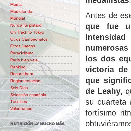
medallistas
Media
Mediofondo
Antes de e
Mundial
que fue u
Nunca fui pistard
On Track to Tokyo
intensida
Otros Campeonatos
numerosas a
Otros Juegos
Paraciclismo
los dos equ
París bien vale...
victoria de
Ranking
Record hora
que signifi
Reglamentación
Seis Días
de Leahy
, q
Selección española
su cuarteta 
Técnicos
Velódromos
fortísimo ri
obtuviéramos
NUTRICIÓN...Y MUCHO MÁS