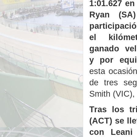
1:01.627 en
Ryan (SA)
participaci
el kilóme
ganado vel
y por equi
esta ocasió
de tres s
Smith (VIC),
Tras los t
(ACT) se ll
con Leani