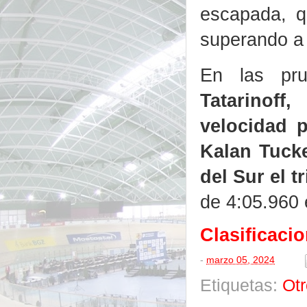
escapada, q
superando a s
En las pru
Tatarinoff
velocidad 
Kalan Tuck
del Sur el 
de 4:05.960 e
Clasificaci
-
marzo 05, 2024
Etiquetas:
Ot