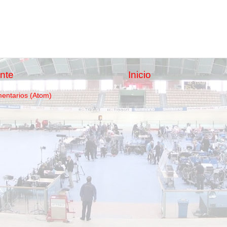
nte
Inicio
mentarios (Atom)