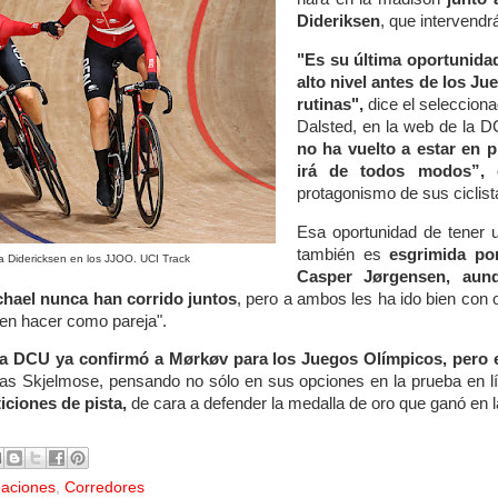
Dideriksen
, que intervend
"Es su última oportunida
alto nivel antes de los J
rutinas",
dice el seleccion
Dalsted, en la web de la 
no ha vuelto a estar en 
irá de todos modos”,
d
protagonismo de sus ciclist
Esa oportunidad de tener 
también es
esgrimida po
a Didericksen en los JJOO. UCI Track
Casper Jørgensen, aun
chael nunca han corrido juntos
, pero a ambos les ha ido bien con
en hacer como pareja".
la DCU ya confirmó a Mørkøv para los Juegos Olímpicos, pero e
s Skjelmose, pensando no sólo en sus opciones en la prueba en l
iciones de pista,
de cara a defender la medalla de oro que ganó en 
Naciones
,
Corredores