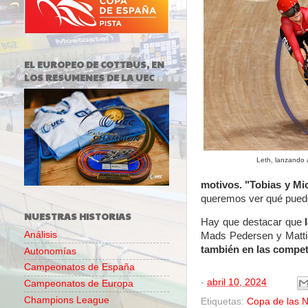
EL EUROPEO DE COTTBUS, EN
LOS RESUMENES DE LA UEC
Leth, lanzando 
motivos. "Tobias y Mi
queremos ver qué pued
NUESTRAS HISTORIAS
Hay que destacar que
Análisis
Mads Pedersen y Mattia
también en las compet
Autonomías
Campeonatos de España
-
abril 10, 2024
Campeonatos de Europa
Champions League
Etiquetas:
Copa de las 