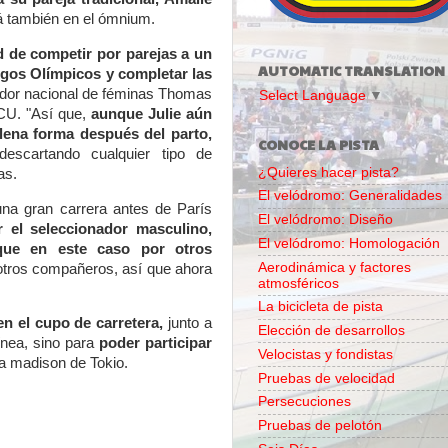
rá también en el ómnium.
d de competir por parejas a un
AUTOMATIC TRANSLATION
uegos Olímpicos y completar las
ador nacional de féminas Thomas
Select Language
▼
DCU. "Así que,
aunque Julie aún
plena forma después del parto,
CONOCE LA PISTA
escartando cualquier tipo de
¿Quieres hacer pista?
as.
El velódromo: Generalidades
una gran carrera antes de París
El velódromo: Diseño
r el seleccionador masculino,
El velódromo: Homologación
que en este caso por otros
Aerodinámica y factores
 otros compañeros, así que ahora
atmosféricos
La bicicleta de pista
n el cupo de carretera,
junto a
Elección de desarrollos
ínea, sino para
poder participar
Velocistas y fondistas
la madison de Tokio.
Pruebas de velocidad
Persecuciones
Pruebas de pelotón