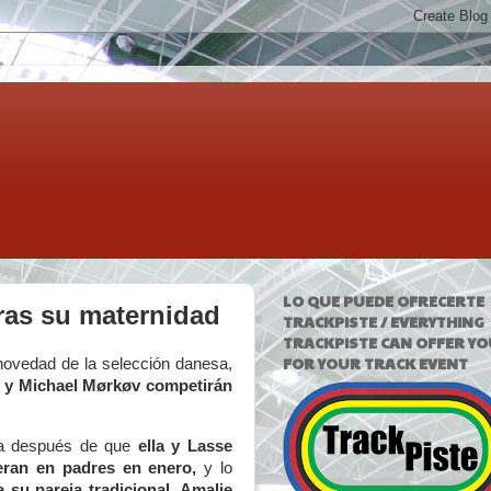
LO QUE PUEDE OFRECERTE
ras su maternidad
TRACKPISTE / EVERYTHING
TRACKPISTE CAN OFFER YO
FOR YOUR TRACK EVENT
 novedad de la selección danesa,
 y Michael Mørkøv competirán
sa después de que
ella y Lasse
eran en padres en enero,
y lo
a su pareja tradicional, Amalie