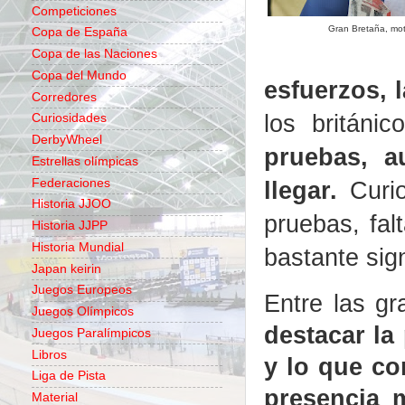
Competiciones
Gran Bretaña, mot
Copa de España
Copa de las Naciones
Copa del Mundo
esfuerzos, 
Corredores
los británi
Curiosidades
DerbyWheel
pruebas, a
Estrellas olímpicas
Federaciones
llegar.
Curio
Historia JJOO
pruebas, fal
Historia JJPP
Historia Mundial
bastante sign
Japan keirin
Juegos Europeos
Entre las g
Juegos Olímpicos
destacar la
Juegos Paralímpicos
Libros
y lo que co
Liga de Pista
presencia m
Material