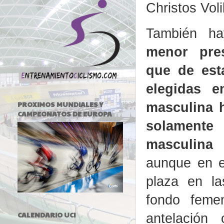
Christos Voli
También ha
menor pre
que de est
elegidas e
PROXIMOS MUNDIALES Y
masculina 
CAMPEONATOS DE EUROPA
solamen
masculin
aunque en e
plaza en l
fondo femen
CALENDARIO UCI
antelación