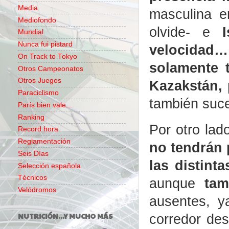
Media
masculina e
Mediofondo
olvide- e
Mundial
Nunca fui pistard
velocidad…
On Track to Tokyo
solamente 
Otros Campeonatos
Otros Juegos
Kazakstán, 
Paraciclismo
también suc
París bien vale...
Ranking
Por otro la
Record hora
Reglamentación
no tendrán 
Seis Días
las distint
Selección española
Técnicos
aunque
tam
Velódromos
ausentes, y
corredor des
NUTRICIÓN...Y MUCHO MÁS