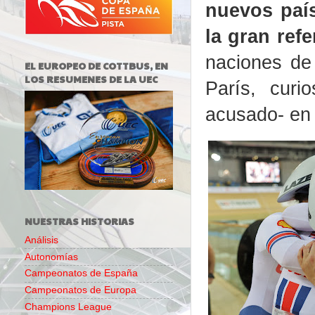
nuevos país
la gran ref
naciones de
EL EUROPEO DE COTTBUS, EN
LOS RESUMENES DE LA UEC
París, cur
acusado- en 
NUESTRAS HISTORIAS
Análisis
Autonomías
Campeonatos de España
Campeonatos de Europa
Champions League