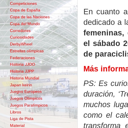
Competiciones
En cuanto a
Copa de España
Copa de las Naciones
dedicado a l
Copa del Mundo
femeninas, 
Corredores
Curiosidades
el sábado 
DerbyWheel
Estrellas olímpicas
de paracicl
Federaciones
Historia JJOO
Más inform
Historia JJPP
Historia Mundial
PS: Es curio
Japan keirin
Juegos Europeos
duración, ‘T
Juegos Olímpicos
muchos lugar
Juegos Paralímpicos
Libros
como el cal
Liga de Pista
transforma 
Material