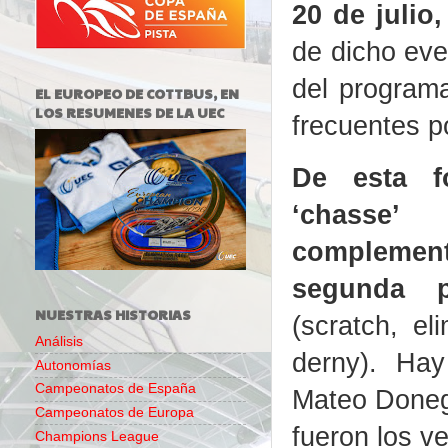
20 de julio
de dicho eve
del program
EL EUROPEO DE COTTBUS, EN
LOS RESUMENES DE LA UEC
frecuentes p
De esta f
‘chass
compleme
segunda p
NUESTRAS HISTORIAS
(scratch, el
Análisis
derny). Ha
Autonomías
Campeonatos de España
Mateo Doneg
Campeonatos de Europa
fueron los v
Champions League