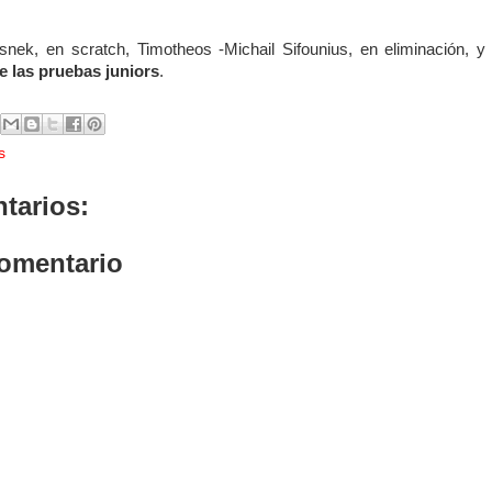
nek, en scratch, Timotheos -Michail Sifounius, en eliminación, y
 las pruebas juniors
.
s
tarios:
comentario