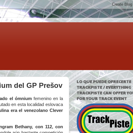
LO QUE PUEDE OFRECERTE
nium del GP Prešov
TRACKPISTE / EVERYTHING
TRACKPISTE CAN OFFER YO
FOR YOUR TRACK EVENT
inado el ómnium
femenino en la
tado en esta localidad eslovaca
lina era el venezolano Clever
Ingram Bethany, con 112, con
ándole aún bastante competición