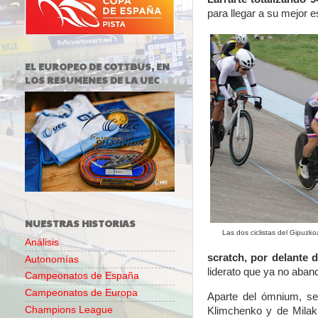
para llegar a su mejor e
EL EUROPEO DE COTTBUS, EN
LOS RESUMENES DE LA UEC
NUESTRAS HISTORIAS
Las dos ciclistas del Gipuzk
Análisis
scratch, por delante 
Autonomías
liderato que ya no aban
Campeonatos de España
Campeonatos de Europa
Aparte del ómnium, s
Champions League
Klimchenko y de Milak