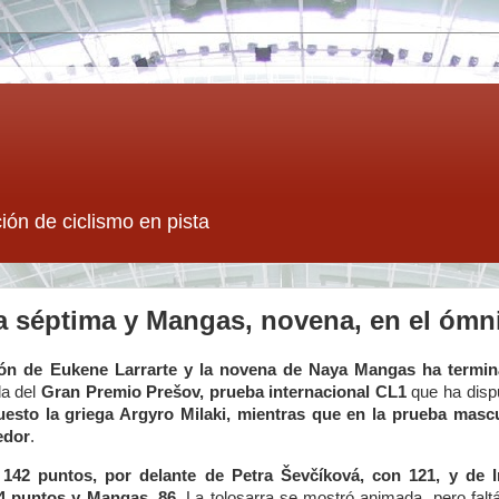
ión de ciclismo en pista
ba séptima y Mangas, novena, en el óm
ión de Eukene Larrarte y la novena de Naya Mangas ha term
da del
Gran Premio Prešov, prueba internacional CL1
que ha dispu
esto la griega Argyro Milaki, mientras que en la prueba mascu
edor
.
 142 puntos, por delante de Petra Ševčíková, con 121, y de 
94 puntos y Mangas, 86.
La tolosarra se mostró animada, pero falt