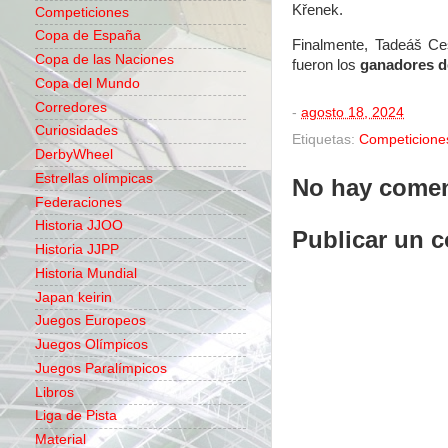
Křenek.
Competiciones
Copa de España
Finalmente, Tadeáš Ces
Copa de las Naciones
fueron los
ganadores de
Copa del Mundo
Corredores
-
agosto 18, 2024
Curiosidades
Etiquetas:
Competicione
DerbyWheel
Estrellas olímpicas
No hay comen
Federaciones
Historia JJOO
Publicar un 
Historia JJPP
Historia Mundial
Japan keirin
Juegos Europeos
Juegos Olímpicos
Juegos Paralímpicos
Libros
Liga de Pista
Material