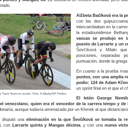
stado.
Alžbeta Bačíková era la pr
con las dos guipuzcoana
intercambiaban en la carrer
la estadounidense Betha
vascas se produjo en la
puesto de Larrarte y un 
Ševčíková y Milaki que
posiciones, separadas p
puntuación, donde la griega 
En cuanto a la prueba mas
puntos, con una amplia 
podio: 124 de Adam
Křen
un sprint final en el que el 
oa Track Team en acción. Foto: K.Mudry/GP Prešov
El letón George Nemilo
del venezolano, quien era el vencedor de la carrera tempo y de 
donaría, aunque todavía amenazado por un Křenek al que distanciaría
e disputó una
eliminación en la que Ševčíková se tomaba la r
i, con
Larrarte quinta y Mangas décima
, y con una
nueva victo