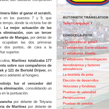
imera líder al ganar el scratch
,
AUTOMATIC TRANSLATION
s en los puestos 7 y 9, que
a tempo, donde la victoria fue de
Select Language
▼
ny.
La mejor actuación de las
 eliminación, con un tercer
CONOCE LA PISTA
cuarto de Mangas,
por detrás de
¿Quieres hacer pista?
 ocupaban las dos primeras
or dos puntos, de cara a la
El velódromo: Generalidades
fue superior.
El velódromo: Diseño
El velódromo: Homologación
culina,
Martínez totalizaba 177
Aerodinámica y factores
renta sobre sus compañeros de
atmosféricos
ek
y 121 de Bertold Drijver,
en
La bicicleta de pista
checo adelantó al húngaro.
Elección de desarrollos
stivijs fue el vencedor del
Velocistas y fondistas
la eliminación
, consolidando un
Pruebas de velocidad
 en la puntuación.
Persecuciones
evancha
por delante de Tetyana
Pruebas de pelotón
ria de Martínez
por delante de