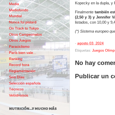
Kopecky en la dupla, y F
Media
Mediofondo
Finalmente
también est
Mundial
(2,50 y 3) y Jennifer V
listados, con 10,00 y 9,
Nunca fui pistard
On Track to Tokyo
(*) Sistema europeo qu
Otros Campeonatos
Otros Juegos
-
agosto 03, 2024
Paraciclismo
Etiquetas:
Juegos Olímp
París bien vale...
Ranking
No hay comen
Record hora
Reglamentación
Publicar un 
Seis Días
Selección española
Técnicos
Velódromos
NUTRICIÓN...Y MUCHO MÁS