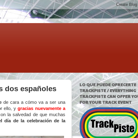
LO QUE PUEDE OFRECERTE
os dos españoles
TRACKPISTE / EVERYTHING
TRACKPISTE CAN OFFER YO
FOR YOUR TRACK EVENT
e
de cara a cómo va a ser una
r ello, y
gracias nuevamente a
 con la salvedad de que muchas
l día de la celebración de la