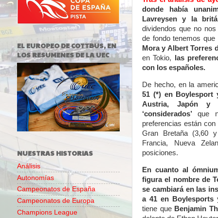
donde había unanim
Lavreysen y la bri
dividendos que no nos
de fondo tenemos que
EL EUROPEO DE COTTBUS, EN
Mora y Albert Torres
LOS RESUMENES DE LA UEC
en Tokio,
las preferen
con los españoles.
De hecho, en la ameri
51 (*) en Boylesport
Austria, Japón y 
‘considerados’
que nu
preferencias están con 
Gran Bretaña (3,60 y 
Francia, Nueva Zela
NUESTRAS HISTORIAS
posiciones.
Análisis
En cuanto al ómnium
Autonomías
figura el nombre de 
se cambiará en las in
Campeonatos de España
a 41 en Boylesports
Campeonatos de Europa
tiene que
Benjamin Tho
Champions League