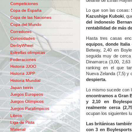
delante de Ethan Hayter 
Competiciones
Lo que son las cosas:
Copa de España
Kazushige Kuboki
, qu
Copa de las Naciones
del indonesio Berna
Copa del Mundo
rentabilidad de más d
Corredores
Hasta tres casas en
Curiosidades
equipos, donde Italia 
DerbyWheel
Betway, 2,40 en Boyle
Estrellas olímpicas
seguida muy de cerca 
Federaciones
Dinamarca (3,00, 2,63
Historia JJOO
ranking en el que ta
Historia JJPP
Nueva Zelanda (7,5) y
despierta.
Historia Mundial
Japan keirin
Lo mismo sucede con la
Juegos Europeos
encontramos a Gran B
y 2,10 en Boylespo
Juegos Olímpicos
realmente cerca (2,7
Juegos Paralímpicos
ocupan los siguientes lu
Libros
Liga de Pista
Las británicas también
con 3 en Boylesports 
Material