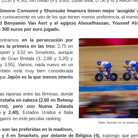
(5,50 y 4,90), Iúri Leitão (6 y 6,80), Dylan Bibic (7,50 y 6) y Aaron Ga
Simone Consonni y Shunsuke Imamura tienen mejor ‘acogida’ que
e curiosamente es uno de los que tienen menos preferencia, al menos
rd Benyamin Van Aert y el egipcio Abouelhassan, Youssef A
e 300 euros por euro jugado.
contramos
en la persecución por
es la primera en las tres:
2,75 en
sport y 3,52 en Smarkets, aunque
de Gran Bretala (3, 2,88 y 3,20) y
 y 3.55). Vamos, nada nuevo en un
mbién está muy bien considerada
 que
Japón es la que menos interés
s niponas entre las féminas, donde
retaña en cabeza (2,60 en Betway
rts), pero con Nueva Zelanda
5 y 2,40).
Estados Unidos e Italia
gares en este peculiar ranking.
Italia, favorita en la perse
 son las preferidas en la madison,
y 4 en Smarkets, por delante de Bélgica (4),
supongo que pens