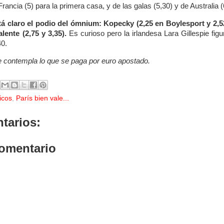
rancia (5) para la primera casa, y de las galas (5,30) y de Australia 
á claro el podio del ómnium: Kopecky (2,25 en Boylesport y 2,5
alente (2,75 y 3,35).
Es curioso pero la irlandesa Lara Gillespie fig
40.
e contempla lo que se paga por euro apostado.
icos
,
París bien vale...
tarios:
comentario