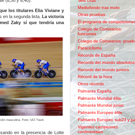
te (8,50 y 8,40).
Seis Días
Mediofondo tras moto
 los titulares Elia Viviane y
Otras pruebas
 en la segunda lista.
La victoria
El programa de competicione
hmed Zaky sí que tendría una
Colegio de Comisarios:
funciones
Colegio de Comisarios: prueb
Paraciclismo
Récords de España
Records del mundo absolutos
Records del mundo juniors
Récord de la hora
Otros récords
Palmarés España
Palmarés Mundial élite
Palmarés Mundial junior
Palmarés Europeo élite
Palmarés Europeo sub23 y ju
cución masculina. Foto: UCI Track
Vigentes campeones
continentales
ando en la presencia de Lotte