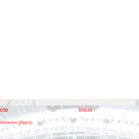
nte
Inicio
mentarios (Atom)