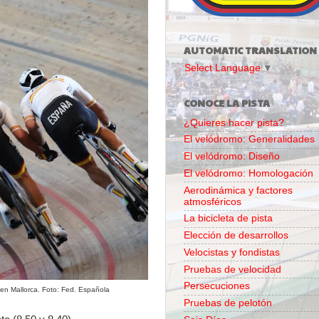
AUTOMATIC TRANSLATION
Select Language
▼
CONOCE LA PISTA
¿Quieres hacer pista?
El velódromo: Generalidades
El velódromo: Diseño
El velódromo: Homologación
Aerodinámica y factores
atmosféricos
La bicicleta de pista
Elección de desarrollos
Velocistas y fondistas
Pruebas de velocidad
Persecuciones
en Mallorca. Foto: Fed. Española
Pruebas de pelotón