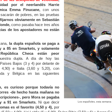
idad por el neerlandés Harrie
tánica Emma Finucane,
con unos
 sacarán de pobres,
en las pruebas
fijarnos obviamente en Sebastián
 donde,
como pasaba hace tres años
cias de los apostadores no están
cana,
la dupla española se paga a
 y a 85 en Smarkets, y solamente
República Checa están peor
estra dupla. A día de hoy las
Países Bajos (3 y 4) por delante de
4,90) e Italia (3,60 y 5,20), con
nda y Bélgica en las siguientes
, es curioso porque todavía no
Torres -de hecho hasta mañana no
scripciones-, pero Mora se pagaba
 y a 91 en Smarkets.
Ni que decir
Los españoles, esta semana 
mas es el favorito (4,50 y 4),
por