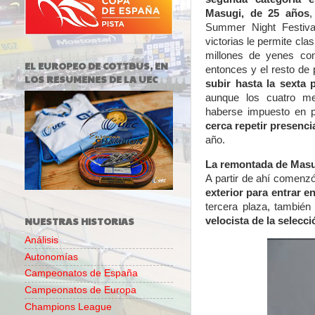
Masugi, de 25 años
,
Summer Night Festiva
victorias le permite cla
millones de yenes con
EL EUROPEO DE COTTBUS, EN
entonces y el resto de
LOS RESUMENES DE LA UEC
subir hasta la sexta 
aunque los cuatro me
haberse impuesto en 
cerca repetir presenci
año.
La remontada de Masug
A partir de ahí comenzó
exterior para entrar e
tercera plaza, también
NUESTRAS HISTORIAS
velocista de la selecc
Análisis
Autonomías
Campeonatos de España
Campeonatos de Europa
Champions League