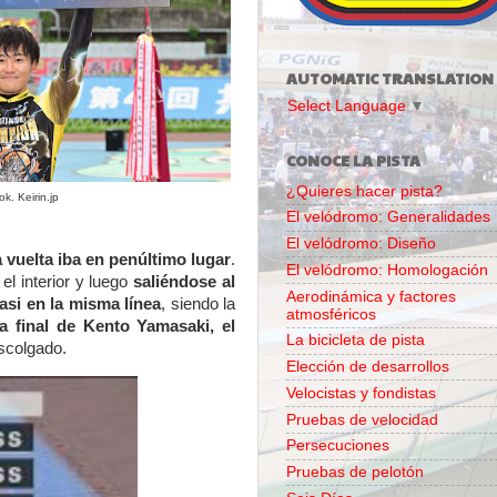
AUTOMATIC TRANSLATION
Select Language
▼
CONOCE LA PISTA
¿Quieres hacer pista?
k. Keirin.jp
El velódromo: Generalidades
El velódromo: Diseño
vuelta iba en penúltimo lugar
.
El velódromo: Homologación
l interior y luego
saliéndose al
Aerodinámica y factores
asi en la misma línea
, siendo la
atmosféricos
la final de Kento Yamasaki, el
La bicicleta de pista
scolgado.
Elección de desarrollos
Velocistas y fondistas
Pruebas de velocidad
Persecuciones
Pruebas de pelotón