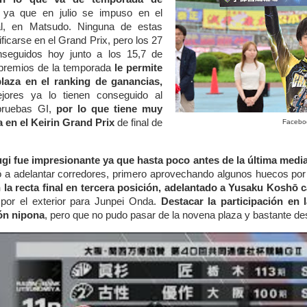
 ya que en julio se impuso en el
l, en Matsudo. Ninguna de estas
sificarse en el Grand Prix, pero los 27
seguidos hoy junto a los 15,7 de
 premios de la temporada
le permite
plaza en el ranking de ganancias,
jores ya lo tienen conseguido al
pruebas GI,
por lo que tiene muy
a en el Keirin Grand Prix
de final de
Faceboo
i fue impresionante ya que hasta poco antes de la última media 
 a adelantar corredores, primero aprovechando algunos huecos por e
n la recta final en tercera posición, adelantado a Yusaku Koshō c
 por el exterior para Junpei Onda.
Destacar la participación en 
ión nipona
, pero que no pudo pasar de la novena plaza y bastante de