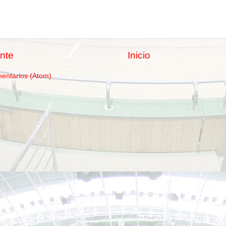
nte
Inicio
mentarios (Atom)