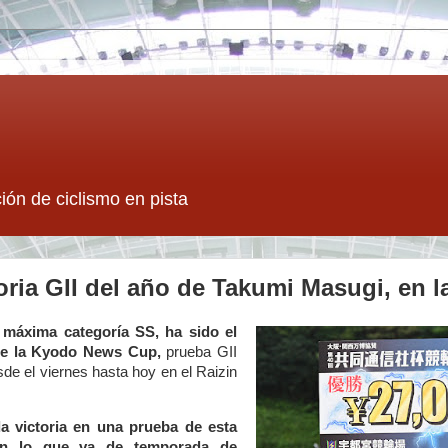
ión de ciclismo en pista
oria GII del año de Takumi Masugi, en
 máxima categoría SS, ha sido el
 de la Kyodo News Cup,
prueba GII
de el viernes hasta hoy en el Raizin
a victoria en una prueba de esta
en lo que va de temporada de