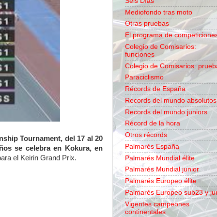
Seis Días
Mediofondo tras moto
Otras pruebas
El programa de competicione
Colegio de Comisarios:
funciones
Colegio de Comisarios: prueb
Paraciclismo
Récords de España
Records del mundo absolutos
Records del mundo juniors
Récord de la hora
Otros récords
nship Tournament
, del 17 al 20
Palmarés España
os se celebra en Kokura, en
ara el Keirin Grand Prix.
Palmarés Mundial élite
Palmarés Mundial junior
Palmarés Europeo élite
Palmarés Europeo sub23 y ju
Vigentes campeones
continentales