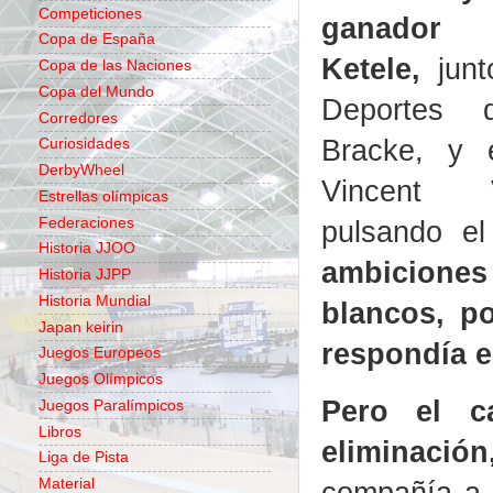
Competiciones
ganado
Copa de España
Ketele,
junt
Copa de las Naciones
Copa del Mundo
Deportes 
Corredores
Bracke, y e
Curiosidades
DerbyWheel
Vincent 
Estrellas olímpicas
Federaciones
pulsando el
Historia JJOO
ambiciones
Historia JJPP
Historia Mundial
blancos, p
Japan keirin
respondía e
Juegos Europeos
Juegos Olímpicos
Pero el c
Juegos Paralímpicos
Libros
eliminación
Liga de Pista
compañía a d
Material