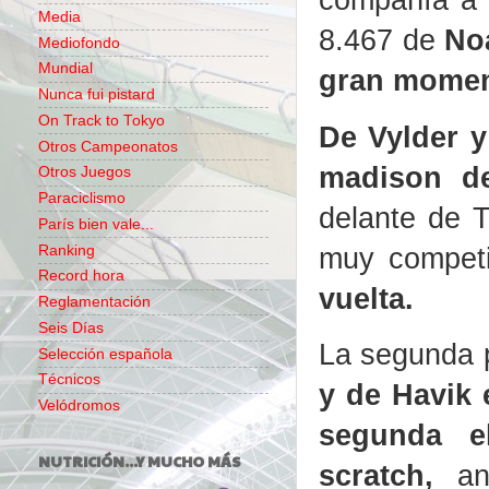
Media
8.467 de
No
Mediofondo
Mundial
gran momen
Nunca fui pistard
On Track to Tokyo
De Vylder y
Otros Campeonatos
madison de
Otros Juegos
Paraciclismo
delante de 
París bien vale...
muy compet
Ranking
Record hora
vuelta.
Reglamentación
Seis Días
La segunda p
Selección española
Técnicos
y de Havik 
Velódromos
segunda e
NUTRICIÓN...Y MUCHO MÁS
scratch,
a