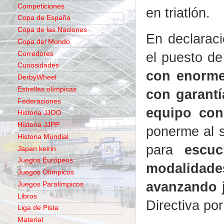
Competiciones
en triatlón.
Copa de España
Copa de las Naciones
En declaraci
Copa del Mundo
el puesto de
Corredores
Curiosidades
con enorme 
DerbyWheel
Estrellas olímpicas
con garantí
Federaciones
equipo con
Historia JJOO
Historia JJPP
ponerme al s
Historia Mundial
para
escuch
Japan keirin
Juegos Europeos
modalidade
Juegos Olímpicos
avanzando 
Juegos Paralímpicos
Libros
Directiva po
Liga de Pista
Material