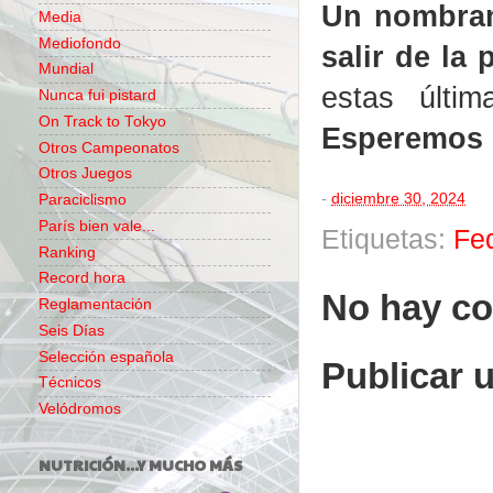
Un nombrami
Media
Mediofondo
salir de la
Mundial
estas últim
Nunca fui pistard
On Track to Tokyo
Esperemos 
Otros Campeonatos
Otros Juegos
-
diciembre 30, 2024
Paraciclismo
París bien vale...
Etiquetas:
Fe
Ranking
Record hora
No hay co
Reglamentación
Seis Días
Selección española
Publicar 
Técnicos
Velódromos
NUTRICIÓN...Y MUCHO MÁS