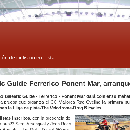
ión de ciclismo en pista
ic Guide-Ferrerico-Ponent Mar, arranqu
eo Balearic Guide - Ferrerico - Ponent Mar dará comienzo maña
la prueba que organiza el CC Mallorca Rad Cycling
la primera p
en la Lliga de pista-The Velodrome-Drag Bicycles.
listas inscritos
,
con la presencia del
los sub23 Sergi Amengual y Joan Roca
u Barceló, Llus Dols, Daniel Gómez,