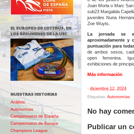
Joan Morla o Marc San
sub23 Margalida Capell
juveniles Nuria Hernán
Zoe Wuyts.
EL EUROPEO DE COTTBUS, EN
LOS RESUMENES DE LA UEC
La jornada se e
aproximadamente y 
puntuación para todas
de ambos sexos, cade
open femenina. Igua
exhibiciones de princip
Más información
-
diciembre 12, 2024
NUESTRAS HISTORIAS
Etiquetas:
Autonomías
Análisis
Autonomías
No hay comen
Campeonatos de España
Campeonatos de Europa
Publicar un 
Champions League