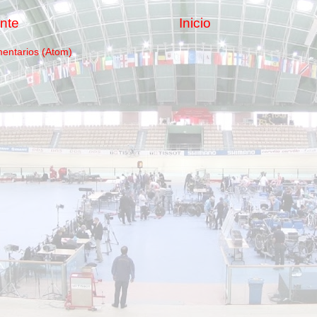
nte
Inicio
mentarios (Atom)