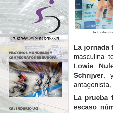
Podio del omnium
La jornada 
PROXIMOS MUNDIALES Y
masculina t
CAMPEONATOS DE EUROPA
Lowie Nule
Schrijver,
antagonista,
La prueba f
escaso núme
CALENDARIO UCI