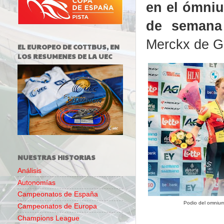
en el ómniu
de semana
Merckx de G
EL EUROPEO DE COTTBUS, EN
LOS RESUMENES DE LA UEC
NUESTRAS HISTORIAS
Análisis
Autonomías
Campeonatos de España
Podio del omnium
Campeonatos de Europa
Champions League