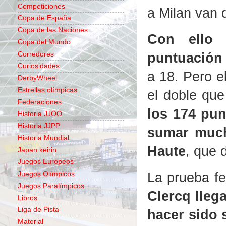
Competiciones
a Milan van 
Copa de España
Copa de las Naciones
Con ello 
Copa del Mundo
puntuación
Corredores
Curiosidades
a 18. Pero e
DerbyWheel
Estrellas olímpicas
el doble que
Federaciones
los 174 pun
Historia JJOO
Historia JJPP
sumar mucho
Historia Mundial
Haute
, que 
Japan keirin
Juegos Europeos
La prueba fe
Juegos Olímpicos
Juegos Paralímpicos
Clercq lleg
Libros
Liga de Pista
hacer sido 
Material