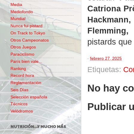
Media
Catriona Pr
Mediofondo
Hackmann, 
Mundial
Nunca fui pistard
Flemming,
s
On Track to Tokyo
pistards que
Otros Campeonatos
Otros Juegos
Paraciclismo
-
febrero 27, 2025
París bien vale...
Etiquetas:
Co
Ranking
Record hora
Reglamentación
No hay co
Seis Días
Selección española
Publicar 
Técnicos
Velódromos
NUTRICIÓN...Y MUCHO MÁS