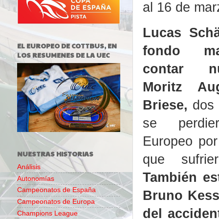
al 16 de mar
Lucas Schä
EL EUROPEO DE COTTBUS, EN
fondo ma
LOS RESUMENES DE LA UEC
contar n
Moritz Au
Briese
,
dos 
se perdie
Europeo por 
NUESTRAS HISTORIAS
que sufrie
Análisis
También est
Autonomías
Campeonatos de España
Bruno Kessl
Campeonatos de Europa
del acciden
Champions League