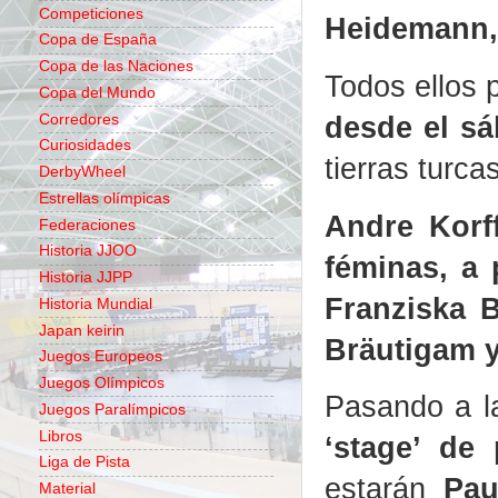
Competiciones
Heidemann, 
Copa de España
Copa de las Naciones
Todos ellos 
Copa del Mundo
desde el s
Corredores
Curiosidades
tierras turcas
DerbyWheel
Estrellas olímpicas
Andre Korf
Federaciones
Historia JJOO
féminas, a 
Historia JJPP
Franziska 
Historia Mundial
Japan keirin
Bräutigam y
Juegos Europeos
Juegos Olímpicos
Pasando a l
Juegos Paralímpicos
Libros
‘stage’ de
Liga de Pista
estarán
Pau
Material