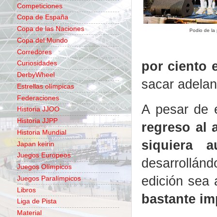
Competiciones
Copa de España
Copa de las Naciones
Podio de la
Copa del Mundo
Corredores
por ciento 
Curiosidades
DerbyWheel
sacar adelan
Estrellas olímpicas
Federaciones
A pesar de e
Historia JJOO
Historia JJPP
regreso al 
Historia Mundial
siquiera 
Japan keirin
Juegos Europeos
desarrollán
Juegos Olímpicos
edición sea 
Juegos Paralímpicos
Libros
bastante im
Liga de Pista
Material