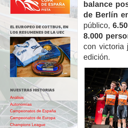
balance pos
de Berlín e
público,
6.50
EL EUROPEO DE COTTBUS, EN
LOS RESUMENES DE LA UEC
8.000 perso
con victoria
edición.
NUESTRAS HISTORIAS
Análisis
Autonomías
Campeonatos de España
Campeonatos de Europa
Champions League