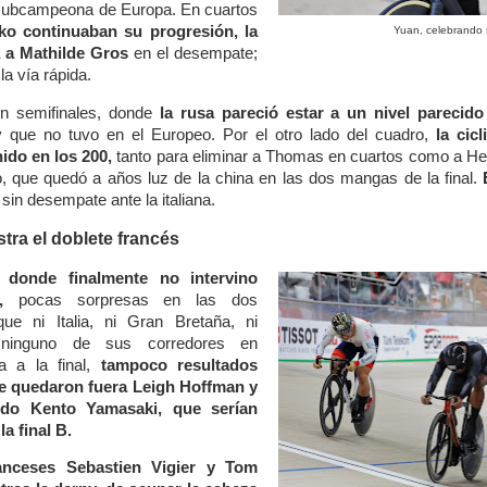
subcampeona de Europa. En cuartos
ko continuaban su progresión, la
Yuan, celebrando s
a a Mathilde Gros
en el desempate;
la vía rápida.
n semifinales, donde
la rusa pareció estar a un nivel parecid
 que no tuvo en el Europeo. Por el otro lado del cuadro,
la cic
ido en los 200,
tanto para eliminar a Thomas en cuartos como a He
o, que quedó a años luz de la china en las dos mangas de la final.
sin desempate ante la italiana.
tra el doblete francés
, donde finalmente no intervino
,
pocas sorpresas en las dos
ue ni Italia, ni Gran Bretaña, ni
ninguno de sus corredores en
 a la final,
tampoco resultados
e quedaron fuera Leigh Hoffman y
do Kento Yamasaki
, que serían
a final B.
ranceses Sebastien Vigier y Tom