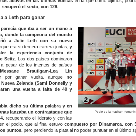
más activos en las últimas vueltas
en la que como dijimos, podría
s
recuperó el sexto, con 126.
a a Leth para ganar
parecía que iba a ser un mano a
a, donde la campeona del mundo
añó a Julie Leth con su nueva
nque era su tercera carrera juntas,
y
ler la experiencia conjunta de
e Seitz.
Los dos países dominaron
s a pesar de los intentos de países
essane Brautigam-Lea Lin
 por ganar vuelta, aunque
no
 Nueva Zelanda (Sami Donnelly y
aran una vuelta a falta de 40 y
bía dicho su última palabra y en
anas lanzaba un contraataque que
Podio de la madison femenina
4,
recuperando el liderato y con las
 el podio, que al final estuvo
compuesto por Dinamarca, con 5
os puntos,
pero perdiendo la plata al no poder puntuar en el último sp