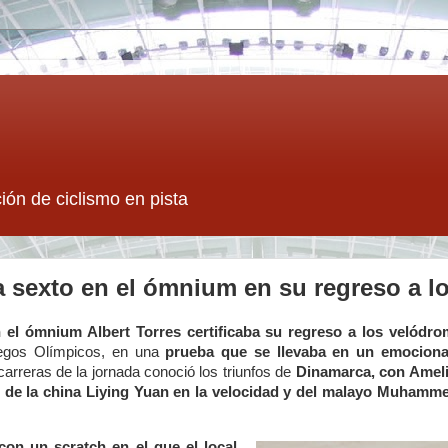
ión de ciclismo en pista
za sexto en el ómnium en su regreso a 
n el ómnium Albert Torres certificaba su regreso a los velódr
egos Olímpicos, en una
prueba que se llevaba en un emocionan
 carreras de la jornada conoció los triunfos de
Dinamarca, con
Ameli
, de la china Liying Yuan en la velocidad y del malayo Muhamm
n un scratch en el que el local