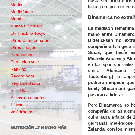
hasta ser uno de los 
Media
lugar, pero por lo meno
Mediofondo
Dinamarca no extrañ
Mundial
Nunca fui pistard
La madison femenina 
On Track to Tokyo
mano entre Dinamarc
Didericksen no extr
Otros Campeonatos
compañera Klinge,
au
Otros Juegos
Suiza, que hacía va
Paraciclismo
Michele Andres y Alin
París bien vale...
en los sprints iniciale
Ranking
como
Alemania (M
Record hora
Teutenberg)
o
Japón
pudieron impedir que
Reglamentación
Emily Shearman) gan
Seis Días
pasaran a liderar.
Selección española
Técnicos
Pero
Dinamarca no ha
compañía de las alem
Velódromos
culminaba a falta de 1
germanas metiéndose en
NUTRICIÓN...Y MUCHO MÁS
Zelanda, con los mism