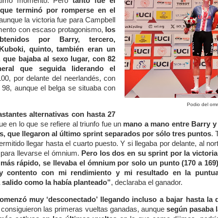
último momento. Pero
tanto fue el
 que terminó por romperse en el
unque la victoria fue para Campbell
mento con escaso protagonismo,
los
tenidos por Barry, tercero,
Kuboki, quinto, también eran un
 que bajaba al sexo lugar, con 82
eral que seguida liderando el
100, por delante del neerlandés, con
 98, aunque el belga se situaba con
Podio del om
stantes alternativas con hasta 27
ue en lo que se refiere al triunfo fue un
mano a mano entre Barry y 
, que llegaron al último sprint separados por sólo tres puntos
. 
permitido llegar hasta el cuarto puesto. Y si llegaba por delante, al no
 para llevarse el ómnium.
Pero los dos en su sprint por la victoria
ás rápido, se llevaba el ómnium por solo un punto (170 a 169)
 contento con mi rendimiento y mi resultado en la puntua
 salido como la había planteado”
, declaraba el ganador.
comenzó muy ‘desconectado’ llegando incluso a bajar hasta la d
e consiguieron las primeras vueltas ganadas, aunque
según pasaba 