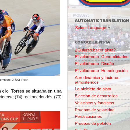
AUTOMATIC TRANSLATION
Select Language
▼
CONOCE LA PISTA
¿Quieres hacer pista?
El velódromo: Generalidades
El velódromo: Diseño
El velódromo: Homologación
Aerodinámica y factores
l omnium. X UCI Track
atmosféricos
La bicicleta de pista
 ello,
Torres se situaba en una
Elección de desarrollos
idense (74), del neerlandés (70)
Velocistas y fondistas
Pruebas de velocidad
Persecuciones
Pruebas de pelotón