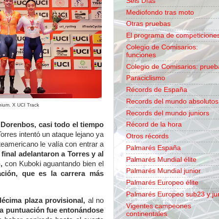
Seis Días
Mediofondo tras moto
Otras pruebas
El programa de competicione
Colegio de Comisarios:
funciones
Colegio de Comisarios: prueb
Paraciclismo
Récords de España
Records del mundo absolutos
nium. X UCI Track
Records del mundo juniors
Récord de la hora
Dorenbos, casi todo el tiempo
Torres intentó un ataque lejano ya
Otros récords
rteamericano le valía con entrar a
Palmarés España
 final adelantaron a Torres y al
Palmarés Mundial élite
,
con Kuboki aguantando bien el
Palmarés Mundial junior
ción, que es la carrera más
Palmarés Europeo élite
Palmarés Europeo sub23 y ju
écima plaza provisional,
al no
Vigentes campeones
la puntuación fue entonándose
continentales