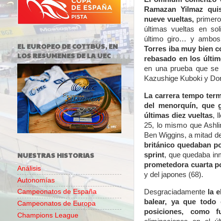
Ramazan Yilmaz quis
nueve vueltas,
primero 
últimas vueltas en sol
último giro… y ambos 
EL EUROPEO DE COTTBUS, EN
Torres iba muy bien co
LOS RESUMENES DE LA UEC
rebasado en los últim
en una prueba que se 
Kazushige Kuboki y Do
La carrera tempo ter
del menorquín, que g
últimas diez vueltas
, 
25, lo mismo que Ashli
Ben Wiggins, a mitad d
británico quedaban po
NUESTRAS HISTORIAS
sprint
, que quedaba in
prometedora cuarta p
Análisis
y del japones (68).
Autonomías
Desgraciadamente
la 
Campeonatos de España
balear, ya que todo 
Campeonatos de Europa
posiciones, como f
Champions League