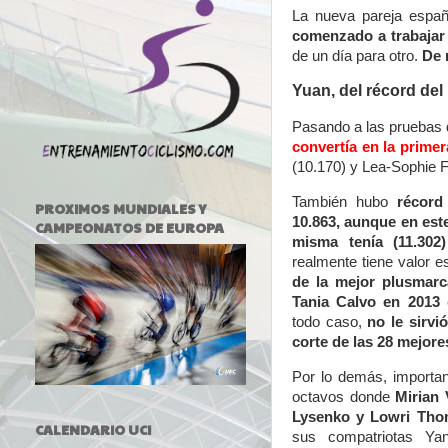
La nueva pareja espa
comenzado a trabajar
de un día para otro.
De 
Yuan, del récord del
Pasando a las pruebas
convertía en la prime
(10.170) y Lea-Sophie Fr
También hubo
récord
PROXIMOS MUNDIALES Y
10.863, aunque en este 
CAMPEONATOS DE EUROPA
misma tenía (11.30
realmente tiene valor 
de la mejor plusmarca
Tania Calvo en 2013
e
todo caso,
no le sirvi
corte de las 28 mejores
Por lo demás, importa
octavos donde
Mirian 
Lysenko y Lowri Tho
CALENDARIO UCI
sus compatriotas Ya