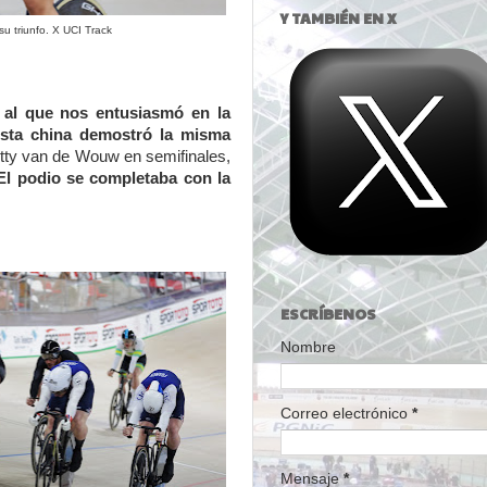
Y TAMBIÉN EN X
u triunfo. X UCI Track
o al que nos entusiasmó en la
lista china demostró la misma
tty van de Wouw en semifinales,
El podio se completaba con la
ESCRÍBENOS
Nombre
Correo electrónico
*
Mensaje
*