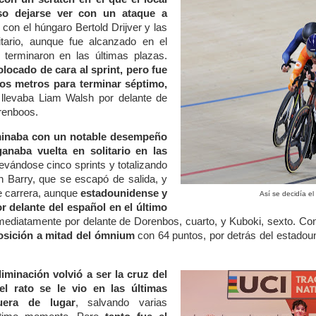
o dejarse ver con un ataque a
con el húngaro Bertold Drijver y las
itario, aunque fue alcanzado en el
terminaron en las últimas plazas.
locado de cara al sprint, pero fue
os metros para terminar séptimo,
llevaba Liam Walsh por delante de
renboos.
minaba con un notable desempeño
anaba vuelta en solitario en las
llevándose cinco sprints y totalizando
n Barry, que se escapó de salida, y
e carrera, aunque
estadounidense y
Así se decidía e
r delante del español en el último
mediatamente por delante de Dorenbos, cuarto, y Kuboki, sexto. Con
osición a mitad del ómnium
con 64 puntos, por detrás del estadoun
eliminación volvió a ser la cruz del
el rato se le vio en las últimas
uera de lugar
, salvando varias