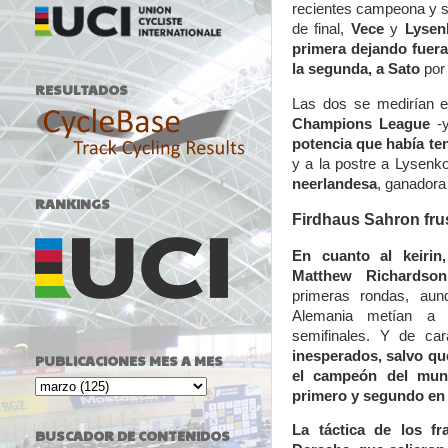
recientes campeona y 
de final,
Vece
y
Lysen
primera dejando fuer
la segunda, a Sato
por 
RESULTADOS
Las dos se medirían e
Champions League
-y
potencia que había ten
y a la postre a Lysenk
neerlandesa
, ganadora 
RANKINGS
Firdhaus Sahron frus
En cuanto al keirin
Matthew Richardson
primeras rondas, aunq
Alemania metían a 
semifinales. Y de cara
inesperados, salvo qu
PUBLICACIONES MES A MES
el campeón del mun
primero y segundo en l
La táctica de los f
BUSCADOR DE CONTENIDOS