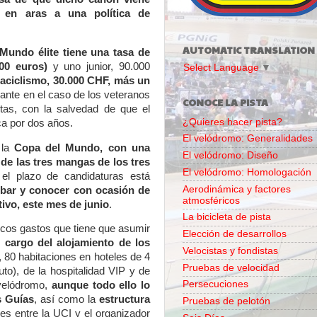
 en aras a una política de
AUTOMATIC TRANSLATION
undo élite tiene una tasa de
000 euros)
y uno junior, 90.000
Select Language
▼
raciclismo, 30.000 CHF, más un
ante en el caso de los veteranos
CONOCE LA PISTA
tas, con la salvedad de que el
¿Quieres hacer pista?
a por dos años.
El velódromo: Generalidades
 la
Copa del Mundo, con una
El velódromo: Diseño
de las tres mangas de los tres
El velódromo: Homologación
, el plazo de candidaturas está
Aerodinámica y factores
bar y conocer con ocasión de
atmosféricos
ivo, este mes de junio
.
La bicicleta de pista
cos gastos que tiene que asumir
Elección de desarrollos
 cargo del alojamiento de los
Velocistas y fondistas
 80 habitaciones en hoteles de 4
Pruebas de velocidad
uto), de la hospitalidad VIP y de
Persecuciones
 velódromo,
aunque todo ello lo
s Guías
, así como la
estructura
Pruebas de pelotón
es entre la UCI y el organizador