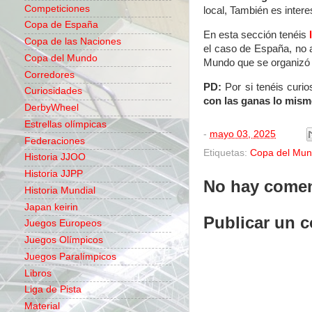
Competiciones
local, También es intere
Copa de España
En esta sección
tenéis
Copa de las Naciones
el caso de España, no 
Copa del Mundo
Mundo que se organizó e
Corredores
PD:
Por si tenéis curi
Curiosidades
con las ganas lo mism
DerbyWheel
Estrellas olímpicas
-
mayo 03, 2025
Federaciones
Etiquetas:
Copa del Mu
Historia JJOO
Historia JJPP
No hay comen
Historia Mundial
Japan keirin
Publicar un 
Juegos Europeos
Juegos Olímpicos
Juegos Paralímpicos
Libros
Liga de Pista
Material