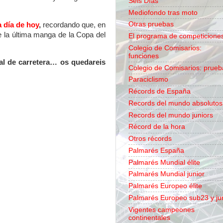
Seis Días
Mediofondo tras moto
Otras pruebas
 día de hoy
,
recordando que, en
 la última manga de la Copa del
El programa de competicione
Colegio de Comisarios:
funciones
al de carretera… os quedareis
Colegio de Comisarios: prueb
Paraciclismo
Récords de España
Records del mundo absolutos
Records del mundo juniors
Récord de la hora
Otros récords
Palmarés España
Palmarés Mundial élite
Palmarés Mundial junior
Palmarés Europeo élite
Palmarés Europeo sub23 y ju
Vigentes campeones
continentales