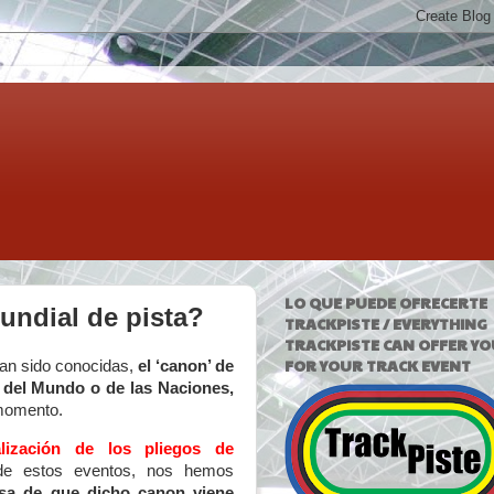
LO QUE PUEDE OFRECERTE
undial de pista?
TRACKPISTE / EVERYTHING
TRACKPISTE CAN OFFER YO
FOR YOUR TRACK EVENT
 han sido conocidas,
el ‘canon’ de
 del Mundo o de las Naciones,
 momento.
alización de los pliegos de
de estos eventos, nos hemos
esa de que dicho canon viene