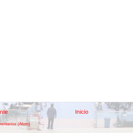
nte
Inicio
mentarios (Atom)