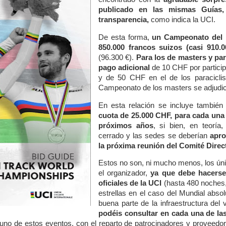
publicado en las mismas Guías,
transparencia,
como indica la UCI.
De esta forma,
un Campeonato del M
850.000 francos suizos (casi 910.
(96.300 €).
Para los de masters y pa
pago adicional
de 10 CHF por particip
y de 50 CHF en el de los paraciclis
Campeonato de los masters se adjudic
En esta relación se incluye también
cuota de 25.000 CHF, para cada una 
próximos años
, si bien, en teoría
cerrado y las sedes se deberían
apro
la próxima reunión del Comité Direct
Estos no son, ni mucho menos, los úni
el organizador,
ya que debe hacerse
oficiales de la UCI
(hasta 480 noches,
estrellas en el caso del Mundial absol
buena parte de la infraestructura del
podéis consultar en cada una de la
no de estos eventos, con el reparto de patrocinadores y proveedor