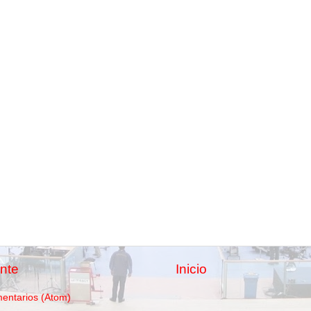
nte
Inicio
mentarios (Atom)