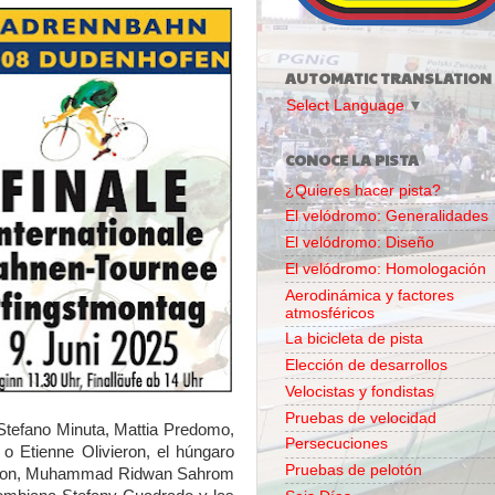
AUTOMATIC TRANSLATION
Select Language
▼
CONOCE LA PISTA
¿Quieres hacer pista?
El velódromo: Generalidades
El velódromo: Diseño
El velódromo: Homologación
Aerodinámica y factores
atmosféricos
La bicicleta de pista
Elección de desarrollos
Velocistas y fondistas
Pruebas de velocidad
 Stefano Minuta, Mattia Predomo,
Persecuciones
o Etienne Olivieron, el húngaro
Pruebas de pelotón
ron, Muhammad Ridwan Sahrom