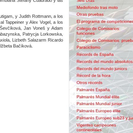
lombiana Stefany Cuadrado y las
Seis Días
Mediofondo tras moto
Otras pruebas
tigam, y Judith Rottmann, a los
El programa de competicione
l Tappeiner y Alex Vogel, a los
 Ševčíková, Jan Voneš y Adam
Colegio de Comisarios:
funciones
Rabazynska, Patrycja Lorkowska,
axiola, Lizbeth Salazarm Ricardo
Colegio de Comisarios: prueb
Alžbeta Bačíková.
Paraciclismo
Récords de España
Records del mundo absolutos
Records del mundo juniors
Récord de la hora
Otros récords
Palmarés España
Palmarés Mundial élite
Palmarés Mundial junior
Palmarés Europeo élite
Palmarés Europeo sub23 y ju
Vigentes campeones
continentales