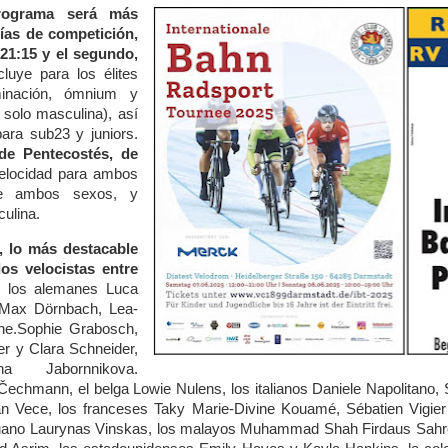
rograma será más
ías de competición,
 21:15 y el segundo,
cluye para los élites
iminación, ómnium y
solo masculina), así
ara sub23 y juniors.
 de Pentecostés, de
elocidad para ambos
de ambos sexos, y
ulina.
 lo más destacable
os velocistas entre
n
los alemanes Luca
, Max Dörnbach, Lea-
ine.Sophie Grabosch,
er y Clara Schneider,
 Jabornnikova.
Čechmann, el belga Lowie Nulens, los italianos Daniele Napolitano,
n Vece, los franceses Taky Marie-Divine Kouamé, Sébatien Vigier 
tuano Laurynas Vinskas, los malayos
Muhammad Shah Firdaus Sah