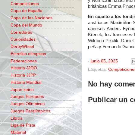
y Nurl Izzah Izzati Mo
Competiciones
británicas Emma Finuca
Copa de España
En cuanto a los fondi
Copa de las Naciones
austriacos Maximilian 
Copa del Mundo
daneses Anders Fynbo
Corredores
Křenek, los franceses 
Curiosidades
Wiktoria Pikulik, Dani
DerbyWheel
peña y Fernando Gabriel
Estrellas olímpicas
Federaciones
-
junio 05, 2025
Historia JJOO
Etiquetas:
Competicione
Historia JJPP
No hay comen
Historia Mundial
Japan keirin
Juegos Europeos
Publicar un 
Juegos Olímpicos
Juegos Paralímpicos
Libros
Liga de Pista
Material