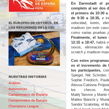
En Darmstadt el p
completo al ser dos d
el primero de 10:30 a
de 9:30 a 18:35
,
e in
EL EUROPEO DE COTTBUS, EN
velocidad, keirin, el
LOS RESUMENES DE LA UEC
madison (en este caso 
como varias pruebas p
Finalmente, el lunes
12:15 a 18:47,
habrá v
sexos, eliminación 
scratch y madison masc
Con estos programas,
es el incremento de l
los participantes,
co
Spiegel, Nik Schróter
NUESTRAS HISTORIAS
Sophie Friedrich, Paul
Análisis
Alessa-Catriona Pröpst
Autonomías
los checos Anna
Matěj Tamme y Martin
Campeonatos de España
Matteo Bianchi y Muria
Campeonatos de Europa
Sandor Szalontay, el li
Champions League