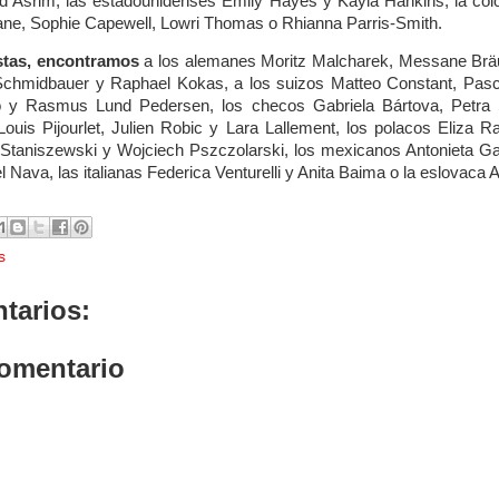
hd Asrim, las estadounidenses Emily Hayes y Kayla Hankins, la co
ne, Sophie Capewell, Lowri Thomas o Rhianna Parris-Smith.
stas, encontramos
a los alemanes Moritz Malcharek, Messane Bräu
Schmidbauer y Raphael Kokas, a los suizos Matteo Constant, Pasca
 y Rasmus Lund Pedersen, los checos Gabriela Bártova, Petra
Louis Pijourlet, Julien Robic y Lara Lallement, los polacos Eliza 
el Staniszewski y Wojciech Pszczolarski, los mexicanos Antonieta G
 Nava, las italianas Federica Venturelli y Anita Baima o la eslovaca 
s
tarios:
comentario