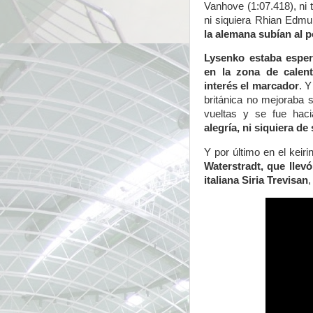
Vanhove (1:07.418), ni 
ni siquiera Rhian Edmu
la alemana subían al po
Lysenko estaba esper
en la zona de calen
interés el marcador
. 
británica no mejoraba s
vueltas y se fue hac
alegría, ni siquiera de
Y por último en el keiri
Waterstradt, que llevó
italiana Siria Trevisan
,