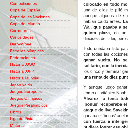
Competiciones
colocado en todo m
una de ellas le pilló 
Copa de España
aunque algunos de sus
Copa de las Naciones
habían caído antes.
La
Copa del Mundo
Wal, que pasaba a ser
Corredores
quinta plaza
, en un 
Curiosidades
dieciséis del líder, per
DerbyWheel
Todo quedaba listo para
Estrellas olímpicas
con todas las opcione
Federaciones
ganar vuelta. No s
Historia JJOO
solitario, con la inerc
Historia JJPP
los cinco y terminar ga
una renta de diez punt
Historia Mundial
Japan keirin
Y aunque luego ganarí
Juegos Europeos
como el británico Noah H
Álvarez lo tenía to
Juegos Olímpicos
‘bonus’ recuperaba el 
Juegos Paralímpicos
ataque de Ilya Saveki
Libros
ganaba el ‘bonus’ adela
Liga de Pista
con fuerza e intelige
Material
pudiera lograr ese obj