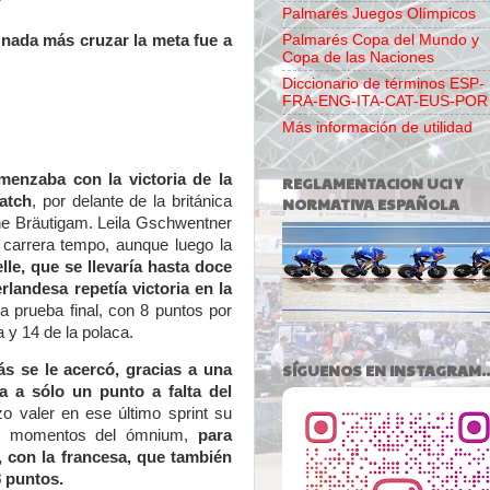
Palmarés Juegos Olímpicos
e
nada más cruzar la meta fue a
Palmarés Copa del Mundo y
Copa de las Naciones
Diccionario de términos ESP-
FRA-ENG-ITA-CAT-EUS-POR
Más información de utilidad
menzaba con la victoria de la
REGLAMENTACION UCI Y
atch
, por delante de la británica
NORMATIVA ESPAÑOLA
e Bräutigam. Leila Gschwentner
a carrera tempo, aunque luego la
lle, que se llevaría hasta doce
rlandesa repetía victoria en la
la prueba final, con 8 puntos por
 y 14 de la polaca.
SÍGUENOS EN INSTAGRAM..
ás se le acercó, gracias a una
a a sólo un punto a falta del
zo valer en ese último sprint su
os momentos del ómnium,
para
28, con la francesa, que también
8 puntos.