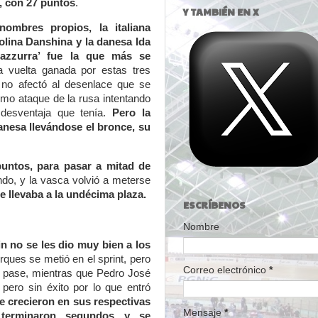
, con 27 puntos
.
Y TAMBIÉN EN X
ombres propios, la italiana
olina Danshina y la danesa Ida
‘azzurra’ fue la que más se
a vuelta ganada por estas tres
s no afectó al desenlace que se
timo ataque de la rusa intentando
 desventaja que tenía.
Pero la
danesa llevándose el bronce, su
untos, para pasar a mitad de
ndo, y la vasca volvió a meterse
le llevaba a la undécima plaza.
ESCRÍBENOS
Nombre
in no se les dio muy bien a los
ques se metió en el sprint, pero
Correo electrónico
*
el pase, mientras que Pedro José
 pero sin éxito por lo que entró
 crecieron en sus respectivas
Mensaje
*
 terminaron segundos y se