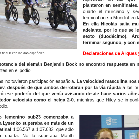
plantaron en semifinales
cuarto el murciano y sex
terminaban su Mundial en la
En ella Nicolás salía mu
adelante, por lo que se le
sexto (duodécimo). A
terminar segundo, y con e
Declaraciones de Arques 
la final B con los dos españoles
 potencia del alemán Benjamin Bock no encontró respuesta en 
es en el podio.
s’ no tuvieron participación española.
La velocidad masculina nos 
tsev, después de que ambos derrotaran por la vía rápida
a los br
ó ese poderío del que venía avisando desde hace varios años 
edor velocista como el belga 2-0,
mientras que Hiley se imponía
odio.
tro femenino sub23 comenzaba a
a Lysenko superaba en más de un
tinal
1:06.567 a 1:07.682, que sólo
er cuarta. No lo superaba Marith