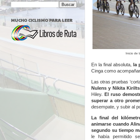
MUCHO CICLISMO PARA LEER
Inicio de 
En la final absoluta,
la
Cinga como acompañant
Las otras pruebas ‘corta
Nulens y Nikita Kiril
Hiley.
El ruso demostr
superar a otro promet
desempate, y subir al p
La final del kilóme
animarse cuando Alin
segundo su tiempo ma
le había permitido s