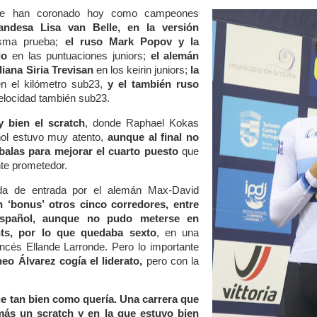
 se han coronado hoy como campeones
landesa Lisa van Belle, en la versión
isma prueba;
el ruso Mark Popov y la
lo
en las puntuaciones juniors;
el alemán
liana Siria Trevisan
en los keirin juniors;
la
en el kilómetro sub23,
y el también ruso
velocidad también sub23.
 bien el scratch
, donde Raphael Kokas
ñol estuvo muy atento,
aunque al final no
alas para mejorar el cuarto puesto
que
te prometedor.
da de entrada por el alemán Max-David
n ‘bonus’ otros cinco corredores, entre
español, aunque no pudo meterse en
nts, por lo que quedaba sexto
, en una
ancés Ellande Larronde. Pero lo importante
eo Álvarez cogía el liderato,
pero con la
ue tan bien como quería. Una carrera que
más un scratch y en la que estuvo bien