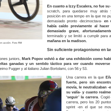
En cuanto a Izzy Escalera, no fue su 
scratch, para quedarse muy atrás y
posición en una tempo en la que no pu
demasiado pronto -decimoctava-
en 
había caído previamente al hacer 
demasiado grave, afortunadamente
terminado y se limitó a cumplir par
mañana en la madison.
 en acción. Foto RM
Sin suficiente protagonismo en l
ones juniors,
Mark Popov volvió a dar una exhibición como había
eltas ganadas y un sentido táctico para ver cuando moverse
imo Fugger y al italiano Julian Bortolami, con 56 y 53.
Una carrera en la que
Eñ
fuerte, pero sin encont
movía, le neutralizaban -
su valía- y cuanto realme
‘seguir’ la carrera
. Cogió
carrera, pero los 20 punto
sprint -en el que se mo