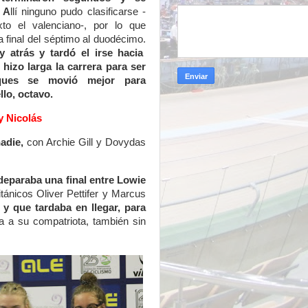
. A
llí ninguno pudo clasificarse -
to el valenciano-, por lo que
 final del séptimo al duodécimo.
y atrás y tardó el irse hacia
 hizo larga la carrera para ser
rques se movió mejor para
llo, octavo
.
y Nicolás
nadie,
con Archie Gill y Dovydas
deparaba una final entre Lowie
itánicos Oliver Pettifer y Marcus
y que tardaba en llegar, para
 a su compatriota, también sin