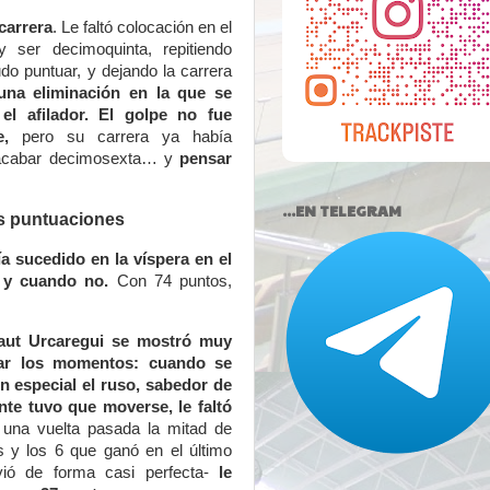
carrera
. Le faltó colocación en el
 ser decimoquinta, repitiendo
do puntuar, y dejando la carrera
una eliminación en la que se
el afilador. El golpe no fue
,
pero su carrera ya había
a acabar decimosexta… y
pensar
...EN TELEGRAM
as puntuaciones
 sucedido en la víspera en el
 y cuando no.
Con 74 puntos,
aut Urcaregui se mostró muy
rar los momentos: cuando se
en especial el ruso, sabedor de
nte tuvo que moverse, le faltó
 una vuelta pasada la mitad de
s y los 6 que ganó en el último
vió de forma casi perfecta-
le