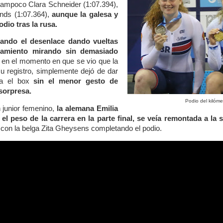
tampoco Clara Schneider (1:07.394),
nds (1:07.364),
aunque la galesa y
dio tras la rusa.
ando el desenlace dando vueltas
tamiento mirando sin demasiado
Y en el momento en que se vio que la
u registro, simplemente dejó de dar
ia el box
sin el menor gesto de
 sorpresa.
Podio del kilóm
n junior femenino,
la alemana Emilia
 el peso de la carrera en la parte final, se veía remontada a la s
 con la belga Zita Gheysens completando el podio.