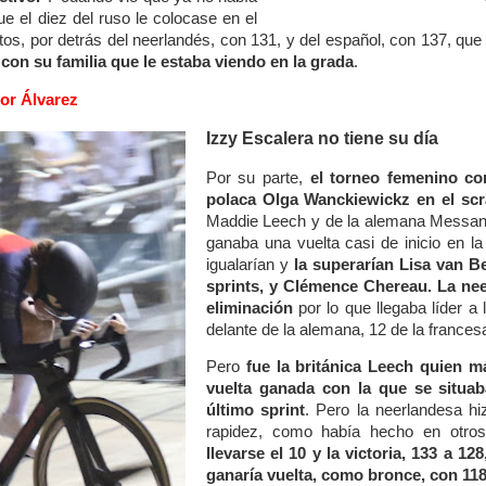
que el diez del ruso le colocase en el
ntos, por detrás del neerlandés, con 131, y del español, con 137, qu
con su familia que le estaba viendo en la grada
.
or Álvarez
Izzy Escalera no tiene su día
Por su parte,
el torneo femenino co
polaca Olga Wanckiewickz en el scr
Maddie Leech y de la alemana Messan
ganaba una vuelta casi de inicio en l
igualarían y
la superarían Lisa van Be
sprints, y Clémence Chereau.
La nee
eliminación
por lo que llegaba líder a 
delante de la alemana, 12 de la francesa
Pero
fue la británica Leech quien m
vuelta ganada con la que se situab
último sprint
. Pero la neerlandesa hi
rapidez, como había hecho en otr
llevarse el 10 y la victoria, 133 a 1
ganaría vuelta, como bronce, con 11