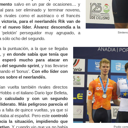
omento
salvo en un par de ocasiones… y
mal para ser eliminado y terminar noveno,
 rivales como el austriaco o el francés
 victoria, para el neerlandés Rik van de
 el nuevo líder. Álvarez descendía a la
‘pelotón’ perseguidor muy agrupado, a
Sintien
o a sólo ocho del segundo.
 la puntuación, a la que se llegaba
s, y
en donde sabía que tenía que
e esperó mucho para atacar en
ia del segundo sprint
, y tras llevarse
nando el ‘bonus’.
Con ello líder con
os sobre el neerlandés.
an vuelta también rivales directos
obbs o el italiano Dario Igor Belleta,
do calculado y con un segundo
liderato. Más peligroso parecía el
n
a falta de quince vueltas, ya que si
ntaba al español. Pero este
controló
ncia la situación, impidiendo que
etivo.
Y cuando vio que ya no había
Podio com