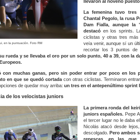
llevaron al noveno puesto
La femenina tuvo tres n
Chantal Pegolo, la rusa P
Dam Fialla, aunque la 
destacó
en los sprints. L
ciclistas y otras tres má
veía venir, aunque sí un úl
i, en la puntuación. Foto RM
recortar los 3 puntos de
su rueda y se llevaba el oro por un solo punto, 40 a 39, con la 
 Europeos.
ó con muchas ganas, pero sin poder entrar por poco en los p
to en que se quedó cortada
con otras ciclistas. Terminaron entra
 opciones de quedar muy arriba:
un tres en el antepenúltimo sprint 
ia de los velocistas juniors
La primera ronda del keir
juniors españoles
.
Pepe Ar
el tercer lugar no le daba 
Nicolás atacó desde lejos,
descolgado.
Pero ambos se
repescas, en las que