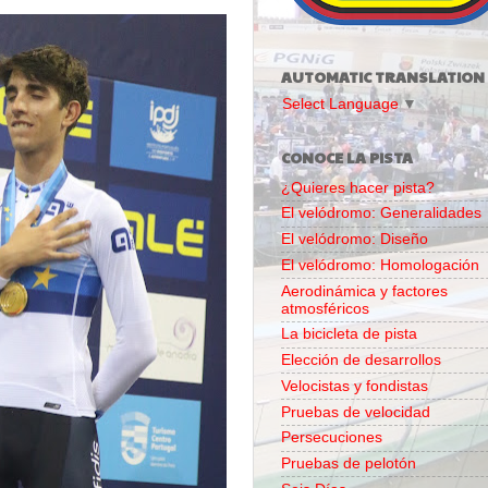
AUTOMATIC TRANSLATION
Select Language
▼
CONOCE LA PISTA
¿Quieres hacer pista?
El velódromo: Generalidades
El velódromo: Diseño
El velódromo: Homologación
Aerodinámica y factores
atmosféricos
La bicicleta de pista
Elección de desarrollos
Velocistas y fondistas
Pruebas de velocidad
Persecuciones
Pruebas de pelotón