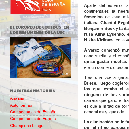
Aparte del español,
continentales
la neer
femenina
de esta m
italiana Chantal Pego
EL EUROPEO DE COTTBUS, EN
Benjamin Bock y la ita
LOS RESUMENES DE LA UEC
rusa Alina Lysenko,
Nikita Kiriltsev
, en la 
Álvarez comenzó muy
ganó vuelta, y el espa
quiso gastar muchas b
era un comienzo bastan
Tras una vuelta gana
Briese,
luego cogiero
los que estaba el 
NUESTRAS HISTORIAS
ninguno de los spri
Análisis
carrera que ganó el fr
Autonomías
es que
a mitad de torn
general muy igualada.
Campeonatos de España
Campeonatos de Europa
La eliminación no le f
Champions League
por el ritmo parecía 