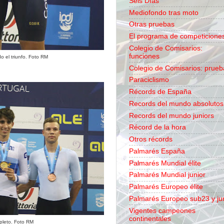
Seis Días
Mediofondo tras moto
Otras pruebas
El programa de competicione
Colegio de Comisarios:
funciones
do el triunfo. Foto RM
Colegio de Comisarios: prueb
Paraciclismo
Récords de España
Records del mundo absolutos
Records del mundo juniors
Récord de la hora
Otros récords
Palmarés España
Palmarés Mundial élite
Palmarés Mundial junior
Palmarés Europeo élite
Palmarés Europeo sub23 y ju
Vigentes campeones
continentales
pleto. Foto RM