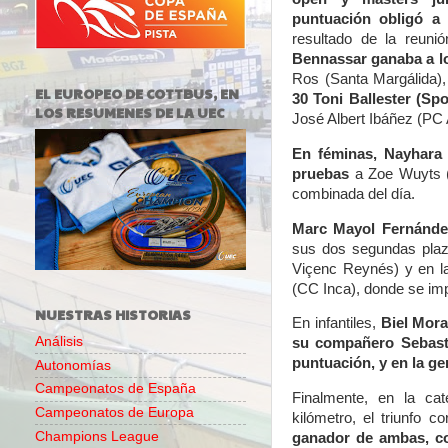
puntuación obligó a
resultado de la reuni
Bennassar ganaba a l
Ros (Santa Margálida)
EL EUROPEO DE COTTBUS, EN
30 Toni Ballester (Spo
LOS RESUMENES DE LA UEC
José Albert Ibáñez (PC 
En féminas, Nayhara 
pruebas
a Zoe Wuyts (I
combinada del día.
Marc Mayol Fernández
sus dos segundas plaz
Viçenc Reynés) y en l
(CC Inca), donde se im
NUESTRAS HISTORIAS
En infantiles,
Biel Mora
Análisis
su compañero Sebasti
puntuación, y en la ge
Autonomías
Campeonatos de España
Finalmente, en la ca
Campeonatos de Europa
kilómetro, el triunfo 
Champions League
ganador de ambas, c