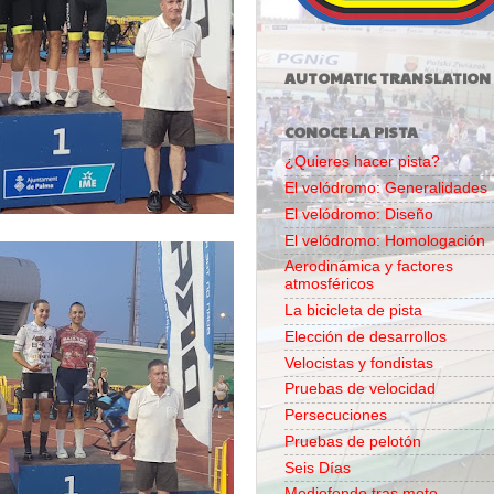
AUTOMATIC TRANSLATION
CONOCE LA PISTA
¿Quieres hacer pista?
El velódromo: Generalidades
El velódromo: Diseño
El velódromo: Homologación
Aerodinámica y factores
atmosféricos
La bicicleta de pista
Elección de desarrollos
Velocistas y fondistas
Pruebas de velocidad
Persecuciones
Pruebas de pelotón
Seis Días
Mediofondo tras moto