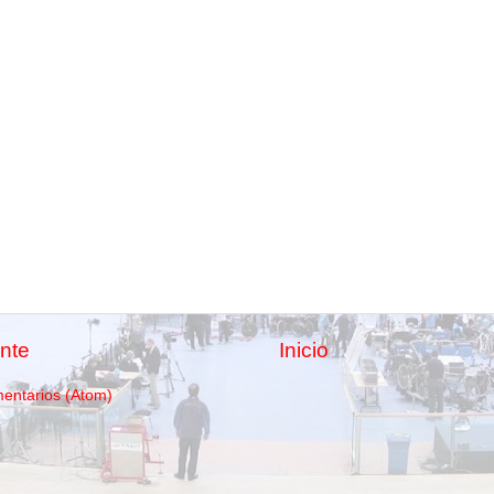
nte
Inicio
mentarios (Atom)