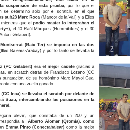
 la suspensión de esta prueba
, por lo que el
ón se determinó sólo por el scratch, en el que
os sub23 Marc Roca
(Mancor de la Vall) y a Elies
, mientras que
el podio master lo integraban el
rty+),
el 40 Raúl Márques (Hummibikes) y el 30
Antoni Gelabert).
Montserrat (Baix Ter) se imponía en las dos
lles Balears-Arabay) y por lo tanto se llevaba la
 (PC Gelabert) era el mejor cadete
gracias a
as, en scratch detrás de Francisco Lozano (CC
a puntuación, de su homónimo Marc Mayol Gual
ponía con una vuelta ganada.
 (CC Inca) se llevaba el scratch por delante de
á Suau, intercambiando las posiciones en la
neral,
tegoría alevín, que constaba de un 200 y un
correspondía a
Alberto Alomar (Qromia), como
on Emma Pinto (Conectabalear)
como la mejor