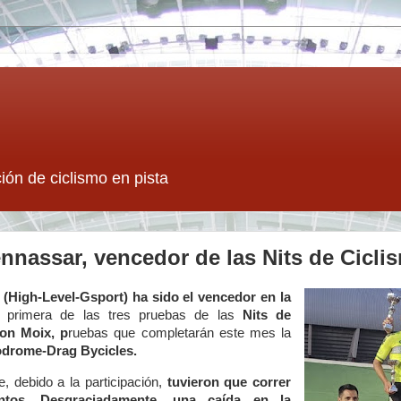
ión de ciclismo en pista
nnassar, vencedor de las Nits de Cicli
(High-Level-Gsport) ha sido el vencedor en la
 primera de las tres pruebas de las
Nits de
on Moix, p
ruebas que completarán este mes la
lodrome-Drag Bycicles.
, debido a la participación,
tuvieron que correr
tos. Desgraciadamente, una caída en la