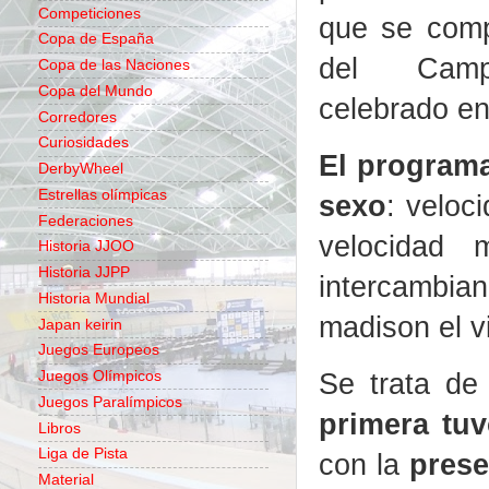
Competiciones
que se comp
Copa de España
del Campe
Copa de las Naciones
Copa del Mundo
celebrado en
Corredores
Curiosidades
El programa
DerbyWheel
Estrellas olímpicas
sexo
: veloc
Federaciones
velocidad 
Historia JJOO
Historia JJPP
intercambia
Historia Mundial
madison el v
Japan keirin
Juegos Europeos
Se trata de
Juegos Olímpicos
Juegos Paralímpicos
primera tuv
Libros
Liga de Pista
con la
prese
Material