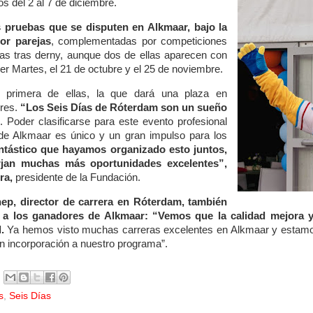
 del 2 al 7 de diciembre.
as pruebas que se disputen en Alkmaar, bajo la
or parejas
, complementadas por competiciones
as tras derny, aunque dos de ellas aparecen con
r Martes, el 21 de octubre y el 25 de noviembre.
 primera de ellas, la que dará una plaza en
ores.
“Los Seis Días de Róterdam son un sueño
. Poder clasificarse para este evento profesional
de Alkmaar es único y un gran impulso para los
ntástico que hayamos organizado esto juntos,
jan muchas más oportunidades excelentes”,
ra,
presidente de la Fundación.
ep, director de carrera en Róterdam, también
 a los ganadores de Alkmaar: “Vemos que la calidad mejora 
.
Ya hemos visto muchas carreras excelentes en Alkmaar y estamos
n incorporación a nuestro programa”.
s
,
Seis Días