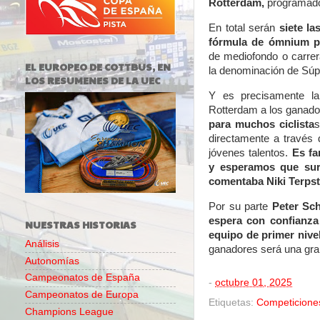
Rotterdam,
programados
En total serán
siete l
fórmula de ómnium p
de mediofondo o carrer
EL EUROPEO DE COTTBUS, EN
la denominación de Súpe
LOS RESUMENES DE LA UEC
Y es precisamente la
Rotterdam a los ganad
para muchos ciclista
s
directamente a través 
jóvenes talentos.
Es fa
y esperamos que sur
comentaba Niki Terpst
Por su parte
Peter Sch
espera con confianza
NUESTRAS HISTORIAS
equipo de primer nivel
Análisis
ganadores será una gra
Autonomías
Campeonatos de España
-
octubre 01, 2025
Campeonatos de Europa
Etiquetas:
Competicione
Champions League