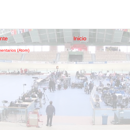
nte
Inicio
mentarios (Atom)