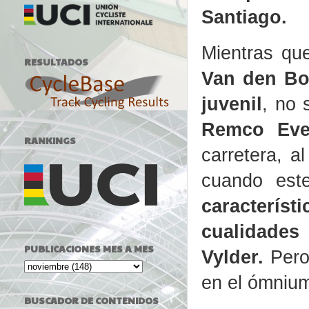
Santiago.
Mientras q
RESULTADOS
Van den Bos
juvenil
, no 
Remco Even
RANKINGS
carretera, a
cuando est
característ
cualidade
PUBLICACIONES MES A MES
Vylder.
Pero
en el ómnium
BUSCADOR DE CONTENIDOS