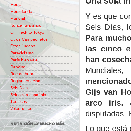
Una sola m
Media
Mediofondo
Y es que con
Mundial
Seis Días, l
Nunca fui pistard
On Track to Tokyo
Para mucho
Otros Campeonatos
Otros Juegos
las cinco e
Paraciclismo
han cosecha
París bien vale...
Ranking
Mundiales
Record hora
mencionado
Reglamentación
Seis Días
Gijs van Ho
Selección española
arco iris.
A
Técnicos
Velódromos
disputadas, 
NUTRICIÓN...Y MUCHO MÁS
Lo que está 