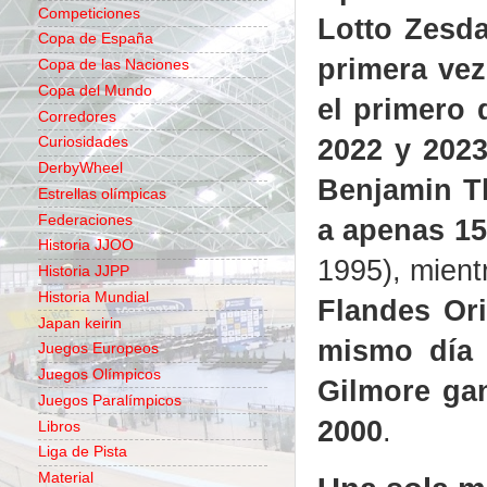
Competiciones
Lotto Zesd
Copa de España
primera vez
Copa de las Naciones
Copa del Mundo
el primero 
Corredores
2022 y 202
Curiosidades
DerbyWheel
Benjamin T
Estrellas olímpicas
Federaciones
a apenas 15
Historia JJOO
1995), mien
Historia JJPP
Historia Mundial
Flandes Ori
Japan keirin
mismo día 
Juegos Europeos
Juegos Olímpicos
Gilmore ga
Juegos Paralímpicos
2000
.
Libros
Liga de Pista
Material