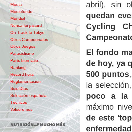
abril), sin 
Media
Mediofondo
quedan even
Mundial
Cycling C
Nunca fui pistard
On Track to Tokyo
Campeonato
Otros Campeonatos
Otros Juegos
El fondo ma
Paraciclismo
París bien vale...
de hoy, ya q
Ranking
500 puntos
Record hora
Reglamentación
la selección
Seis Días
poco a la 
Selección española
Técnicos
máximo niv
Velódromos
de este 'to
NUTRICIÓN...Y MUCHO MÁS
enfermedad