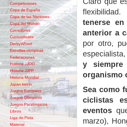
Claro que es
Competiciones
flexibilidad
Copa de España
Copa de las Naciones
tenerse en 
Copa del Mundo
Corredores
anterior a 
Curiosidades
por otro, p
DerbyWheel
Estrellas olímpicas
especialista
Federaciones
y siempre
Historia JJOO
Historia JJPP
organismo c
Historia Mundial
Japan keirin
Sea como f
Juegos Europeos
ciclistas 
Juegos Olímpicos
Juegos Paralímpicos
eventos
que
Libros
Liga de Pista
marzo), Hong
Material